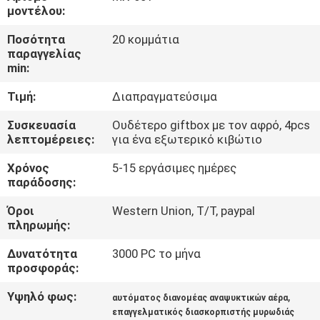
ΈΛΕΓΧΟΣ
μοντέλου:
Ποσότητα
20 κομμάτια
ΜΑΣ
παραγγελίας
min:
ΕΛΆΤΕ
Τιμή:
Διαπραγματεύσιμα
ΣΕ
ΕΠΑΦΉ
Συσκευασία
Ουδέτερο giftbox με τον αφρό, 4pcs
λεπτομέρειες:
για ένα εξωτερικό κιβώτιο
ΜΕ
Χρόνος
5-15 εργάσιμες ημέρες
παράδοσης:
ΖΗΤΉΣΤΕ
Όροι
Western Union, T/T, paypal
ΈΝΑ
πληρωμής:
ΑΠΌΣΠΑΣΜΑ
Δυνατότητα
3000 PC το μήνα
προσφοράς:
SHOPPING
Υψηλό φως:
,
αυτόματος διανομέας αναψυκτικών αέρα
ONLINE
επαγγελματικός διασκορπιστής μυρωδιάς