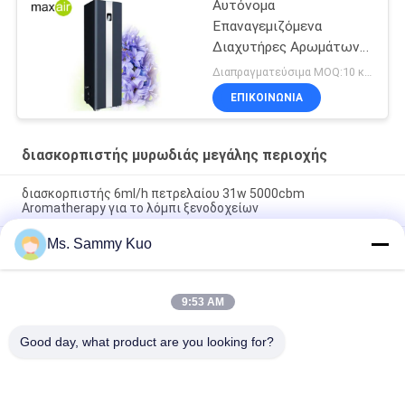
Αυτόνομα
Επαναγεμιζόμενα
Διαχυτήρες Αρωμάτων
Μεγάλης Έκτασης
Διαπραγματεύσιμα MOQ:10 κομμάτια
ΕΠΙΚΟΙΝΩΝΊΑ
διασκορπιστής μυρωδιάς μεγάλης περιοχής
διασκορπιστής 6ml/h πετρελαίου 31w 5000cbm
Aromatherapy για το λόμπι ξενοδοχείων
Ms. Sammy Kuo
διασκορπιστής 31w αρώματος ελέγχου οσμών 5000cbm
6ml/H για το λόμπι ξενοδοχείων
εμπορικός διασκορπιστής μυρωδιάς μεγάλης περιοχής
9:53 AM
1000M2 4l με την αεραντλία της Ιαπωνίας για τη λεωφόρο
αγορών
Good day, what product are you looking for?
Λαϊκή κατηγορία
Όλα