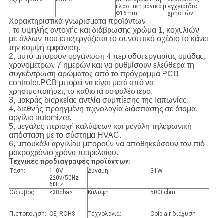
πλαστική μάνικα μ
εγχειρίδιο
Φ16mm
χρηστών
Χαρακτηριστικά γνωρίσματα προϊόντων
, το υψηλής αντοχής και διάβρωσης χρώμα 1, κοχυλιών
μετάλλων που επεξεργάζεται το συνοπτικό σχέδιο το κάνει
την κομψή εμφάνιση.
2, αυτό μπορούν οργάνωση 4 περίοδοι εργασίας ομάδας,
χρονομέτρων 7 ημερών και να ρυθμίσουν ελεύθερα τη
συγκέντρωση αρώματος από το πρόγραμμα PCB
controler.PCB μπορεί να είναι μετά από να
χρησιμοποιήσει, το καθιστά ασφαλέστερο.
3, μακράς διαρκείας αντλία συμπίεσης της Ιαπωνίας.
4, διεθνής προηγμένη τεχνολογία διάσπασης σε άτομα,
αργίλιο automizer.
5, μεγάλες περιοχή καλύψεων και μεγάλη τηλεφωνική
απόσταση με το σύστημα HVAC.
6, μπουκάλι αργιλίου μπορούν να αποθηκεύσουν τον πιό
μακροχρόνιο χρόνο πετρελαίου.
Τεχνικές προδιαγραφές προϊόντων:
Τάση:
110V-
Δύναμη:
31W
220v/50Hz-
60Hz
Θόρυβος:
<38dba>
Κάλυψη:
5000cbm
Πιστοποίηση:
CE, ROHS
Τεχνολογία:
Cold-air διάχυση