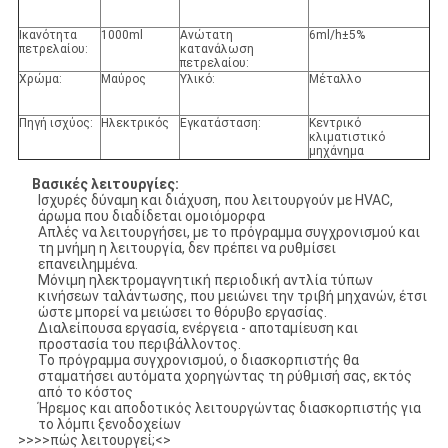
Ικανότητα
1000ml
Ανώτατη
6ml/h±5%
πετρελαίου:
κατανάλωση
πετρελαίου:
Χρώμα:
Μαύρος
Υλικό:
Μέταλλο
Πηγή ισχύος:
Ηλεκτρικός
Εγκατάσταση:
Κεντρικό
κλιματιστικό
μηχάνημα
Βασικές λειτουργίες:
Ισχυρές δύναμη και διάχυση, που λειτουργούν με HVAC,
άρωμα που διαδίδεται ομοιόμορφα
Απλές να λειτουργήσει, με το πρόγραμμα συγχρονισμού και
τη μνήμη η λειτουργία, δεν πρέπει να ρυθμίσει
επανειλημμένα.
Μόνιμη ηλεκτρομαγνητική περιοδική αντλία τύπων
κινήσεων ταλάντωσης, που μειώνει την τριβή μηχανών, έτσι
ώστε μπορεί να μειώσει το θόρυβο εργασίας.
Διαλείπουσα εργασία, ενέργεια - αποταμίευση και
προστασία του περιβάλλοντος.
Το πρόγραμμα συγχρονισμού, ο διασκορπιστής θα
σταματήσει αυτόματα χορηγώντας τη ρύθμισή σας, εκτός
από το κόστος
Ήρεμος και αποδοτικός λειτουργώντας διασκορπιστής για
το λόμπι ξενοδοχείων
>>>>πώς λειτουργεί;<>