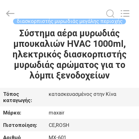
Shenzhen
Maxwin
Industrial
Co.,
Ltd..
διασκορπιστής μυρωδιάς μεγάλης περιοχής
All
Rights
Reserved.
Σύστημα αέρα μυρωδιάς
ΣΠΊΤΙ
μπουκαλιών HVAC 1000ml,
ΠΡΟΪΌΝΤΑ
ηλεκτρικός διασκορπιστής
μυρωδιάς αρώματος για το
ΠΕΡΊΠΟΥ
λόμπι ξενοδοχείων
ΕΜΕΊΣ
Τόπος
κατασκευασμένος στην Κίνα
καταγωγής:
ΓΎΡΟΣ
ΕΡΓΟΣΤΑΣΊΩΝ
Μάρκα:
maxair
Πιστοποίηση:
CE,ROSH
ΠΟΙΟΤΙΚΌΣ
Αριθμό
MX-601