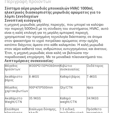
Περιγραφή προϊόντων
Σύστημα αέρα μυρωδιάς μπουκαλιών HVAC 1000ml,
ηλεκτρικός διασκορπιστής μυρωδιάς αρώματος για το
λόμπι ξενοδοχείων
Συνοπτική εισαγωγή:
η μηχανή μυρωδιάς μεγάλης περιοχής, που μπορεί να καλύψει
την περιοχή 5000m3 με τη σύνδεση του συστήματος HVAC, αυτό
είναι η καλή επιλογή για τη μεγάλη εμπορική περιοχή,
χρησιμοποιεί την προηγμένη τεχνολογία διάσπασης σε άτομα
στον ψεκαστήρα το υγρό πετρέλαιο αρώματος στην ομίχλη
κατόπιν διάχυτος άμεσα στο κάθε καλαμπόκι. Η καλή μυρωδιά
στον αέρα καθιστά τους ανθρώπους ευτυχησμένους και άνετους.
Έτσι, η μηχανή μυρωδιάς είναι καλή να βελτιώσει την
παραδοσιακή επιχείρηση. Με τα μοναδικά πλεονεκτήματά του.
Λεπτομέρειες συσκευασίας:
Μέγεθος
W300*D150*H360mm
Κιβώτιο
Ουδέτερος
προϊόντων:
συσκευασίας:
Ακαθάριστο
8.4KGS
Καθαρό βάρος
7.4KGS
βάρος
Μέγεθος
900*470*500mm
Qty/CTN:
4pcs
χαρτοκιβωτίων:
Ακαθάριστο
35.9KGS
Καθαρό
34.9KGS
Weight/CTN
weight/CTN:
Ελεύθερα
Βούλωμα δύναμης,
1.5 ειδική
Πρόσθετο
εξαρτήματα:
κλειδί
αντιδιαβρωτική
ακροφύσιο,