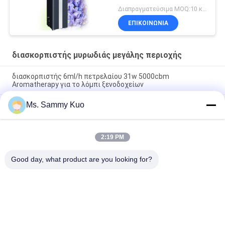
Μεγάλης Έκτασης
Διαπραγματεύσιμα MOQ:10 κομμάτια
ΕΠΙΚΟΙΝΩΝΊΑ
διασκορπιστής μυρωδιάς μεγάλης περιοχής
διασκορπιστής 6ml/h πετρελαίου 31w 5000cbm
Aromatherapy για το λόμπι ξενοδοχείων
Ms. Sammy Kuo
διασκορπιστής 31w αρώματος ελέγχου οσμών 5000cbm
6ml/H για το λόμπι ξενοδοχείων
Τοποθετημένος τοίχος διασκορπιστής αρώματος Hvac
2:19 PM
ηλεκτρικός, μηχανή διασκορπιστών δωματίων για το λόμπι
ξενοδοχείων
Good day, what product are you looking for?
Λαϊκή κατηγορία
Όλα
Μηχανή Αέρα 
Μηχανή 
Μυρωδιάς
Διασκορπιστών 