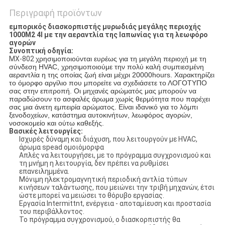
Περιγραφή προϊόντων
εμπορικός διασκορπιστής μυρωδιάς μεγάλης περιοχής
1000M2 4l με την αεραντλία της Ιαπωνίας για τη λεωφόρο
αγορών
Συνοπτική οδηγία:
MX-802
χρησιμοποιούνται ευρέως για τη μεγάλη περιοχή με τη
σύνδεση HVAC, χρησιμοποιούμε την πολύ καλή συμπιεσμένη
αεραντλία η της οποίας ζωή είναι μέχρι 20000hours. Χαρακτηρίζει
το όμορφο αργίλιο που μπορείτε να σχεδιάσετε το ΛΟΓΟΤΥΠΟ
σας στην επιτροπή. Οι μηχανές αρώματός μας μπορούν να
παραδώσουν το ασφαλές άρωμα χωρίς θερμότητα που παρέχει
σας μια άνετη εμπειρία αρώματος. Είναι ιδανικό για το λόμπι
ξενοδοχείων, κατάστημα αυτοκινήτων, λεωφόρος αγορών,
νοσοκομείο και ούτω καθεξής.
Βασικές λειτουργίες:
Ισχυρές δύναμη και διάχυση, που λειτουργούν με HVAC,
άρωμα spead ομοιόμορφα
Απλές να λειτουργήσει, με το πρόγραμμα συγχρονισμού και
τη μνήμη η λειτουργία, δεν πρέπει να ρυθμίσει
επανειλημμένα.
Μόνιμη ηλεκτρομαγνητική περιοδική αντλία τύπων
κινήσεων ταλάντωσης, που μειώνει την τριβή μηχανών, έτσι
ώστε μπορεί να μειώσει το θόρυβο εργασίας.
Εργασία Intermittnt, ενέργεια - αποταμίευση και προστασία
του περιβάλλοντος.
Το πρόγραμμα συγχρονισμού, ο διασκορπιστής θα