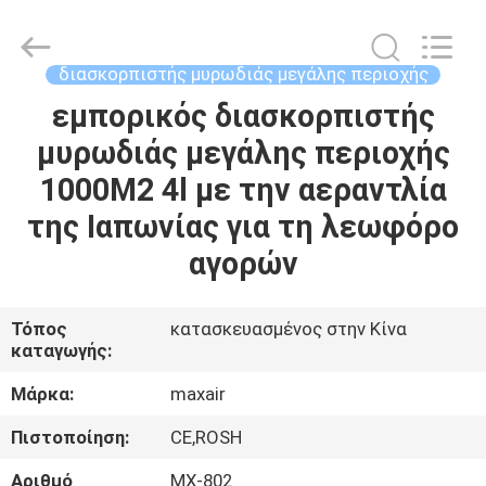
Shenzhen
Maxwin
Industrial
Co.,
Ltd..
διασκορπιστής μυρωδιάς μεγάλης περιοχής
All
Rights
Reserved.
εμπορικός διασκορπιστής
ΣΠΊΤΙ
μυρωδιάς μεγάλης περιοχής
ΠΡΟΪΌΝΤΑ
1000M2 4l με την αεραντλία
της Ιαπωνίας για τη λεωφόρο
ΠΕΡΊΠΟΥ
αγορών
ΕΜΕΊΣ
Τόπος
κατασκευασμένος στην Κίνα
καταγωγής:
ΓΎΡΟΣ
ΕΡΓΟΣΤΑΣΊΩΝ
Μάρκα:
maxair
Πιστοποίηση:
CE,ROSH
ΠΟΙΟΤΙΚΌΣ
Αριθμό
MX-802