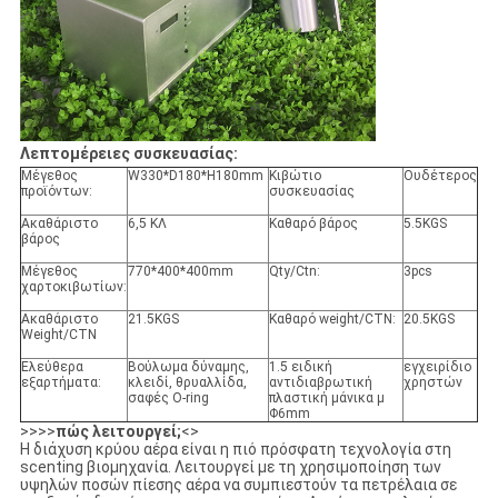
Λεπτομέρειες συσκευασίας:
Μέγεθος
W330*D180*H180mm
Κιβώτιο
Ουδέτερος
προϊόντων:
συσκευασίας
Ακαθάριστο
6,5 ΚΛ
Καθαρό βάρος
5.5KGS
βάρος
Μέγεθος
770*400*400mm
Qty/Ctn:
3pcs
χαρτοκιβωτίων:
Ακαθάριστο
21.5KGS
Καθαρό weight/CTN:
20.5KGS
Weight/CTN
Ελεύθερα
Βούλωμα δύναμης,
1.5 ειδική
εγχειρίδιο
εξαρτήματα:
κλειδί, θρυαλλίδα,
αντιδιαβρωτική
χρηστών
σαφές O-ring
πλαστική μάνικα μ
Φ6mm
>>>>
πώς λειτουργεί;
<>
Η διάχυση κρύου αέρα είναι η πιό πρόσφατη τεχνολογία στη
scenting βιομηχανία. Λειτουργεί με τη χρησιμοποίηση των
υψηλών ποσών πίεσης αέρα να συμπιεστούν τα πετρέλαια σε