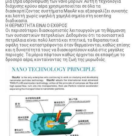
μια ξηρά υδρονέφωση των νανο μορίων. Αυτή η τεχνολογία
διάχυσης κρύου αέρα χρησιμοποιείται σε όλα τα
διασκορπίζοντας συστήματα MaxAir και εξασφαλίζει συνεπής
και λεπτή χωρίς υψηλά ή χαμηλά σημεία στη scenting
διαδικασία.
Η ΘΕΡΜΟΤΗΤΑ ΕΙΝΑΙ Ο ΕΧΘΡΟΣ
Οι περισσότεροι διασκορπιστές λειτουργούν με τη θέρμανση
των ουσιαστικών πετρελαίων. Δεδομένου ότι τα ουσιαστικά
πετρέλαια είναι πολύ λεπτά και πτητικά, τα θεραπευτικά
οφέλη τους καταστρέφονται όταν θερμαίνονται, καθώς επίσης
και η δυνατότητά τους να διασκορπίσουν καλά στις μεγάλες
περιοχές. Τα μόρια πέφτουν καθώς έρχονται σε επαφή με το
δροσερό αέρα, κονταίνοντας τη ζωή της μυρωδιάς.