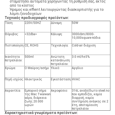
σταματήσει αυτόματα χορηγώντας τη ρύθμισή σας, εκτός
από το κόστος
Ήρεμος και effient λειτουργώντας διασκορπιστής για το
λόμπι ξενοδοχείων
Τεχνικές προδιαγραφές προϊόντων:
Τάση:
220V/50HZ
Δύναμη:
50W
Θόρυβος:
<32dba>
Κάλυψη:
3000cbm/8000-
10,000square πόδια
Πιστοποίηση:
CE, ROHS
Τεχνολογία:
Cold-air διάχυση
Ικανότητα
500ml
Ανώτατη
3.0 ml/h±5%
πετρελαίου:
κατανάλωση
πετρελαίου:
Χρώμα:
Ο Μαύρος/ασήμι
Υλικό:
Αργίλιο
Πηγή ισχύος:
Ηλεκτρικός
Εγκατάσταση:
HVAC
Αεραντλία
Εμπορικό σήμα
Ακροφύσιο:
316L ανοξείδωτο steel.no
της Mac Twaiwan
που εμποδίζει, καμία
αέρα, διάρκεια
διαρροή, καμία
ζωής 20.000
συντήρηση ανάγκης σε 2
ωρών
έτη, αποταμίευση
πετρελαίου
Χαρακτηριστικά γνωρίσματα προϊόντων: