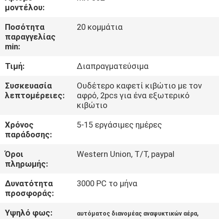
ΈΛΕΓΧΟΣ
μοντέλου:
Ποσότητα
20 κομμάτια
ΜΑΣ
παραγγελίας
min:
ΕΛΆΤΕ
Τιμή:
Διαπραγματεύσιμα
ΣΕ
ΕΠΑΦΉ
Συσκευασία
Ουδέτερο καφετί κιβώτιο με τον
λεπτομέρειες:
αφρό, 2pcs για ένα εξωτερικό
ΜΕ
κιβώτιο
Χρόνος
5-15 εργάσιμες ημέρες
ΖΗΤΉΣΤΕ
παράδοσης:
ΈΝΑ
Όροι
Western Union, T/T, paypal
πληρωμής:
ΑΠΌΣΠΑΣΜΑ
Δυνατότητα
3000 PC το μήνα
προσφοράς:
SHOPPING
Υψηλό φως:
,
ONLINE
αυτόματος διανομέας αναψυκτικών αέρα