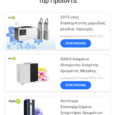
Top Προϊόντα
2015 νέος
διασκορπιστής μυρωδιάς
μεγάλης περιοχής
ψεκαστήρων άφιξης
Διαπραγματεύσιμα MOQ:10 κομμάτια
110v ασημένιος
ΕΠΙΚΟΙΝΩΝΊΑ
εξωτερικός 4L
500ml Ασημένιο
Αλουμινίου Διαχύτης
Αρώματος Μεγάλης
Περιοχής
Διαπραγματεύσιμα MOQ:10 κομμάτια
ΕΠΙΚΟΙΝΩΝΊΑ
Αυτόνομα
Επαναγεμιζόμενα
Διαχυτήρες Αρωμάτων