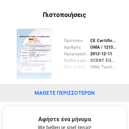
Πιστοποιήσεις
Πρότυπο
CE Certificate
Αριθμός
OMA / 121315273
Ημερομηνία Έκδοσης
2012-12-11
Πεδίο εφαρμογής / Range
SCENT EQUIPMENT
Που εκδίδονται από
OMA Testing Service
ΜΆΘΕΤΕ ΠΕΡΙΣΣΌΤΕΡΩΝ
Αφήστε ένα μήνυμα
We bellen je snel terug!