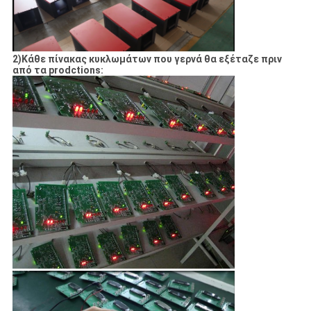
ΈΛΕΓΧΟΣ
ΜΑΣ
2)Κάθε πίνακας κυκλωμάτων που γερνά θα εξέταζε πριν
από τα prodctions:
ΕΛΆΤΕ
ΣΕ
ΕΠΑΦΉ
ΜΕ
ΖΗΤΉΣΤΕ
ΈΝΑ
ΑΠΌΣΠΑΣΜΑ
SHOPPING
ONLINE