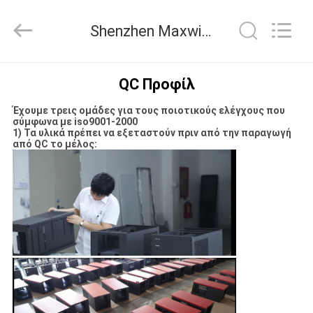
Shenzhen
Maxwin
Industrial
Shenzhen Maxwin Industrial Co., Ltd. Ποιοτικός έλεγχος
Co.,
Ltd..
All
Rights
Reserved.
ΣΠΊΤΙ
QC Προφίλ
Έχουμε τρεις ομάδες για τους ποιοτικούς ελέγχους που
ΠΡΟΪΌΝΤΑ
σύμφωνα με iso9001-2000
1) Τα υλικά πρέπει να εξεταστούν πριν από την παραγωγή
από QC το μέλος:
ΠΕΡΊΠΟΥ
ΕΜΕΊΣ
ΓΎΡΟΣ
ΕΡΓΟΣΤΑΣΊΩΝ
ΠΟΙΟΤΙΚΌΣ