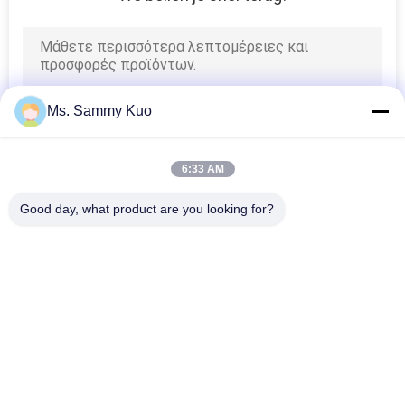
Ms. Sammy Kuo
6:33 AM
Good day, what product are you looking for?
Λαϊκή κατηγορία
Όλα
Μηχανή Αέρα 
Μηχανή 
Μυρωδιάς
Διασκορπιστών 
Μυρωδιάς
Διασκορπιστής 
Hotel Collection 
Αρώματος Αέρα
Fragrance Oil
Διασκορπιστές 
Διασκορπιστές 