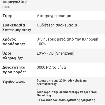
παραγγελίας
ΈΛΕΓΧΟΣ
min:
Τιμή:
Διαπραγματεύσιμα
ΜΑΣ
ΕΛΆΤΕ
Συσκευασία
Ουδέτερη συσκευασία
λεπτομέρειες:
ΣΕ
Χρόνος
3-5 ημέρες μετά από την πληρωμή
ΕΠΑΦΉ
παράδοσης:
100%
ΜΕ
Όροι
EXW/FOB (Shenzhen)
πληρωμής:
ΖΗΤΉΣΤΕ
Δυνατότητα
3000 PC το μήνα
ΈΝΑ
προσφοράς:
ΑΠΌΣΠΑΣΜΑ
Υψηλό φως:
διασκορπιστής 2000mAh Nebulizing
Aromatherapy
,
Διασκορπιστής Aromatherapy πετρελαίου
SHOPPING
Nebulizing
,
1.5W άνυδρος διασκορπιστής αρώματος
ONLINE