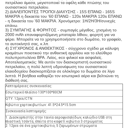
πετρέλαιο άμεσα, μεγιστοποιεί τα οφέλη κάθε πτώσης του
ουσιαστικού πετρελαίου.
2) ΔΙΑΛΕΙΠΟΝΤΕΣ ΤΡΟΠΟΙ ΔΙΑΧΥΣΗΣ - 15S ΕΠΆΝΩ - 165S
ΜΑΚΡΙΆ η δεκαετία του '60 ΕΠΑΝΩ - 120s ΜΑΚΡΙΆ 120s ΕΠΑΝΩ
- η δεκαετία του '60 ΜΑΚΡΙΑ. Χρονόμετρο: 1H/2H/3H/συνεχές
επάνω.
3) ΣΥΜΠΑΓΗΣ & ΦΟΡΗΤΟΣ - συμπαγές μέγεθος, χτισμένη το
2000 mAh επαναφορτιζόμενη μπαταρία λίθιου, φορητή για να
φέρει. Μπορείτε να το χρησιμοποιήσετε στο δωμάτιο, το γραφείο,
το αυτοκίνητό σας, κ.λπ.
4) ΣΥΓΧΡΟΝΟΣ & ΑΝΘΕΚΤΙΚΟΣ - σύγχρονο σχέδιο με κάλυψη
κραμάτων ποιοτικού την ανθεκτική αργιλίου και το ελεύθερο
πολυπροπυλένιο BPA. Λείος, eco φιλικοί και ασφαλείς.
Αποτελεσματικός: Με αυτόν τον διασκορπιστή ουσιαστικού
πετρελαίου, η πολύ λεπτή υδρονέφωση του ουσιαστικού
ελαιοδοχείου διασκορπίζεται σε ολόκληρο το δωμάτιο σε λίγα
λεπτά. Η βοήθεια καθαρίζει τον εσωτερικό αέρα και βελτιώνει τη
διάθεσή σας.
Λεπτομέρειες συσκευασίας:
Εσωτερικό πλαίσιο 130*100*80CM
QTY: 12pcs/CTN
Κιβώτιο χαρτοκιβωτίων: 41.5*24.5*15.5cm
Συσκευασία λεπτομερής:
1. Διασκορπιστής στην ταινία αεροφυσαλίδων, καλώδιο USB στη
πλαστική τσάντα, έπειτα στο καφετί κιβώτιο 3 στρώματος
2. 12pcs σε ένα χαρτοκιβώτιο, 5 ζαρωμένων στρώματα