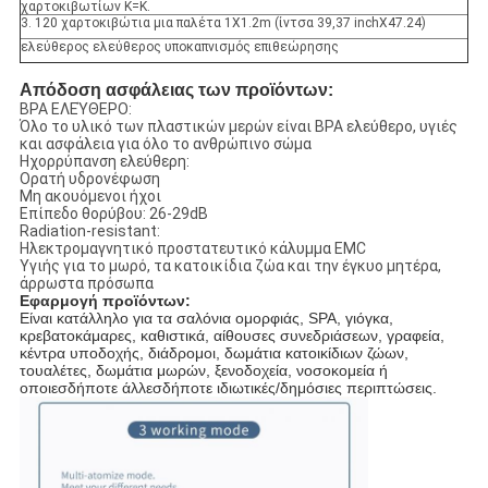
χαρτοκιβωτίων K=K.
3. 120 χαρτοκιβώτια μια παλέτα 1X1.2m (ίντσα 39,37 inchX47.24)
ελεύθερος ελεύθερος υποκαπνισμός επιθεώρησης
Απόδοση ασφάλειας των προϊόντων:
BPA ΕΛΕΎΘΕΡΟ:
Όλο το υλικό των πλαστικών μερών είναι BPA ελεύθερο, υγιές
και ασφάλεια για όλο το ανθρώπινο σώμα
Ηχορρύπανση ελεύθερη:
Ορατή υδρονέφωση
Μη ακουόμενοι ήχοι
Επίπεδο θορύβου: 26-29dB
Radiation-resistant:
Ηλεκτρομαγνητικό προστατευτικό κάλυμμα EMC
Υγιής για το μωρό, τα κατοικίδια ζώα και την έγκυο μητέρα,
άρρωστα πρόσωπα
Εφαρμογή προϊόντων:
Είναι κατάλληλο για τα σαλόνια ομορφιάς, SPA, γιόγκα,
κρεβατοκάμαρες, καθιστικά, αίθουσες συνεδριάσεων, γραφεία,
κέντρα υποδοχής, διάδρομοι, δωμάτια κατοικίδιων ζώων,
τουαλέτες, δωμάτια μωρών, ξενοδοχεία, νοσοκομεία ή
οποιεσδήποτε άλλεσδήποτε ιδιωτικές/δημόσιες περιπτώσεις.