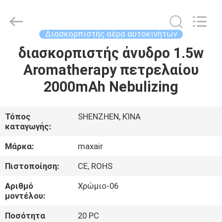
Shenzhen
Maxwin
Industrial
Co.,
Ltd..
Διασκορπιστής αέρα αυτοκινήτων
All
Rights
Reserved.
διασκορπιστής άνυδρο 1.5w
ΣΠΊΤΙ
Aromatherapy πετρελαίου
ΠΡΟΪΌΝΤΑ
2000mAh Nebulizing
ΠΕΡΊΠΟΥ
Τόπος
SHENZHEN, ΚΊΝΑ
καταγωγής:
ΕΜΕΊΣ
Μάρκα:
maxair
ΓΎΡΟΣ
Πιστοποίηση:
CE, ROHS
ΕΡΓΟΣΤΑΣΊΩΝ
Αριθμό
Χρώμιο-06
μοντέλου:
ΠΟΙΟΤΙΚΌΣ
Ποσότητα
20 PC