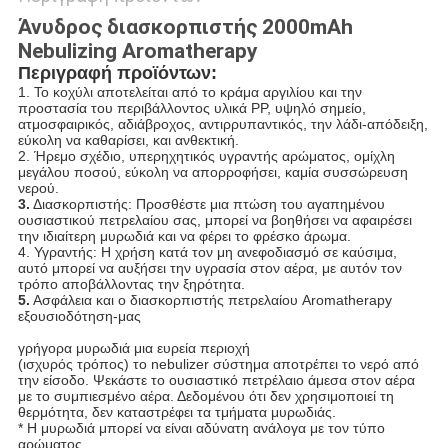
Άνυδρος διασκορπιστής 2000mAh
Nebulizing Aromatherapy
Περιγραφή προϊόντων:
1.
Το κοχύλι αποτελείται από το κράμα αργιλίου και την
προστασία του περιβάλλοντος υλικά PP, υψηλό σημείο,
ατμοσφαιρικός, αδιάβροχος, αντιρρυπαντικός, την λάδι-απόδειξη,
εύκολη να καθαρίσει, και ανθεκτική.
2. Ήρεμο σχέδιο, υπερηχητικός υγραντής αρώματος, ομίχλη
μεγάλου ποσού, εύκολη να απορροφήσει, καμία συσσώρευση
νερού.
3.
Διασκορπιστής: Προσθέστε μια πτώση του αγαπημένου
ουσιαστικού πετρελαίου σας, μπορεί να βοηθήσει να αφαιρέσει
την ιδιαίτερη μυρωδιά και να φέρει το φρέσκο άρωμα.
4. Υγραντής: Η χρήση κατά τον μη ανεφοδιασμό σε καύσιμα,
αυτό μπορεί να αυξήσει την υγρασία στον αέρα, με αυτόν τον
τρόπο αποβάλλοντας την ξηρότητα.
5.
Ασφάλεια και ο διασκορπιστής πετρελαίου Aromatherapy
εξουσιοδότηση-μας
γρήγορα μυρωδιά μια ευρεία περιοχή
(ισχυρός τρόπος) το nebulizer σύστημα αποτρέπει το νερό από
την είσοδο. Ψεκάστε το ουσιαστικό πετρέλαιο άμεσα στον αέρα
με το συμπιεσμένο αέρα. Δεδομένου ότι δεν χρησιμοποιεί τη
θερμότητα, δεν καταστρέφει τα τμήματα μυρωδιάς.
* Η μυρωδιά μπορεί να είναι αδύνατη ανάλογα με τον τύπο
αρώματος.