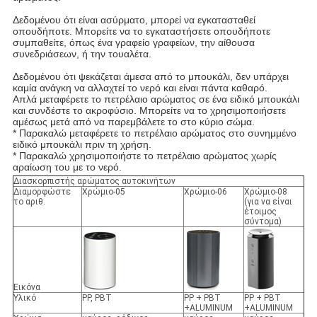
Δεδομένου ότι είναι ασύρματο, μπορεί να εγκατασταθεί
οπουδήποτε. Μπορείτε να το εγκαταστήσετε οπουδήποτε
συμπαθείτε, όπως ένα γραφείο γραφείων, την αίθουσα
συνεδριάσεων, ή την τουαλέτα.
Δεδομένου ότι ψεκάζεται άμεσα από το μπουκάλι, δεν υπάρχει
καμία ανάγκη να αλλαχτεί το νερό και είναι πάντα καθαρό.
Απλά μεταφέρετε το πετρέλαιο αρώματος σε ένα ειδικό μπουκάλι
και συνδέστε το ακροφύσιο. Μπορείτε να το χρησιμοποιήσετε
αμέσως μετά από να παρεμβάλετε το στο κύριο σώμα.
* Παρακαλώ μεταφέρετε το πετρέλαιο αρώματος στο συνημμένο
ειδικό μπουκάλι πριν τη χρήση.
* Παρακαλώ χρησιμοποιήστε το πετρέλαιο αρώματος χωρίς
αραίωση του με το νερό.
Διασκορπιστής αρώματος αυτοκινήτων
Διαμορφώστε
Χρώμιο-05
Χρώμιο-06
Χρώμιο-08
το αριθ.
(για να είναι
έτοιμος
σύντομα)
Εικόνα
Υλικό
PP, PBT
PP + PBT
PP + PBT
+ALUMINUM
+ALUMINUM