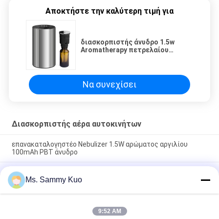
Αποκτήστε την καλύτερη τιμή για
διασκορπιστής άνυδρο 1.5w
Aromatherapy πετρελαίου
2000mAh Nebulizing
Να συνεχίσει
Διασκορπιστής αέρα αυτοκινήτων
επανακαταλογηστέο Nebulizer 1.5W αρώματος αργιλίου
100mAh PBT άνυδρο
Επανακαταλογηστέος Nebulizer 100mA αυτοκινήτων PBT
Ms. Sammy Kuo
1.5W Usb άνυδρος διασκορπιστής πετρελαίου μυρωδιάς
αρώματος
DC5V επανακαταλογηστέο αναψυκτικό αέρα αυτοκινήτων
9:52 AM
διασκορπιστών 100mA μυρωδιάς αυτοκινήτων αργιλίου PP