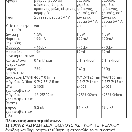
Χρώμα
μαύρος, ρόδινος,
μαύρος,
μαύρος,
κόκκινος, άσπρος,
γκρίζος,
γκρίζος,
πράσινος, μπλε, κίτρινος,
πράσινος,
πράσινος,
πορφυρός
χρυσός, ασήμι
χρυσός, ασήμι
Τάση
Συνεχές ρεύμα 5V 1A
Συνεχές
Συνεχές
ρεύμα 5V 1A
ρεύμα 5V 1A
Χτίστε - στην
ναι
ναι
ναι
μπαταρία
Δύναμη
1.5W
1.5W
1.5W
Νόμισμα
100mA
100mA
100mA
εργασίας
Θόρυβος
<40db>
<40db>
<40db>
Μπουκάλι
10ml
10ml
10ml
ξαναγεμισμάτων
Κατανάλωση
0.1ml/hour
0.1ml/hour
0.1ml/hour
πετρελαίου
Βάρος
260g
340g
360g
προϊόντων
Διάσταση L*W*H
Φ68*108mm
Φ71.5*120mm
Φ66*135mm
Μέγεθος Giftbox
9.7*7.5*12.5cm
9.7*7.7*14cm
9.7*7.7*15cm
Qty/
24pcs
24pcs
24pcs
χαρτοκιβώτιο
Μέγεθος
42*25*29cm
42*26*32cm
42*26*34cm
χαρτοκιβωτίων
(εκατ.)
Βάρος
8,2 κλ
11,7 κλ
13,7 κλ
χαρτοκιβωτίων
(κλ)
Πλεονεκτήματα προϊόντων:
1)
100% ΔΙΑΣΠΑΣΗ ΣΕ ΆΤΟΜΑ ΟΥΣΙΑΣΤΙΚΟΥ ΠΕΤΡΕΛΑΙΟΥ -
άνυδρη και θερμότητα-ελεύθερη, η αεραντλία το ουσιαστικό