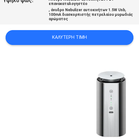
Υψηλό φως:
επανακαταλογηστέο
,
,
άνυδρο Nebulizer αυτοκινήτων 1.5W Usb
100mA διασκορπιστής πετρελαίου μυρωδιάς
SITEMAP
αρώματος
PRIVACY
ΚΑΛΎΤΕΡΗ ΤΙΜΉ
POLICY