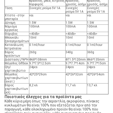
πράσινος, μπλε, κίτρινος,
πράσινος,
πράσινος,
πορφυρός
χρυσός, ασήμι
χρυσός, ασήμι
Τάση
Συνεχές ρεύμα 5V 1A
Συνεχές
Συνεχές
ρεύμα 5V 1A
ρεύμα 5V 1A
Χτίστε - στην
ναι
ναι
ναι
μπαταρία
Δύναμη
1.5W
1.5W
1.5W
Νόμισμα
100mA
100mA
100mA
εργασίας
Θόρυβος
<40db>
<40db>
<40db>
Μπουκάλι
10ml
10ml
10ml
ξαναγεμισμάτων
Κατανάλωση
0.1ml/hour
0.1ml/hour
0.1ml/hour
πετρελαίου
Βάρος
260g
340g
360g
προϊόντων
Διάσταση L*W*H
Φ68*108mm
Φ71.5*120mm
Φ66*135mm
Μέγεθος Giftbox
9.7*7.5*12.5cm
9.7*7.7*14cm
9.7*7.7*15cm
Qty/
24pcs
24pcs
24pcs
χαρτοκιβώτιο
Μέγεθος
42*25*29cm
42*26*32cm
42*26*34cm
χαρτοκιβωτίων
(εκατ.)
Βάρος
8,2 κλ
11,7 κλ
13,7 κλ
χαρτοκιβωτίων
(κλ)
Ποιοτικός έλεγχος για τα προϊόντα μας
Κάθε κύρια μέρη όπως την αεραντλία, ακροφύσιο, πίνακες
κυκλωμάτων θα είναι 100% που εξετάζεται πριν από την
παραγωγή, κάθε ολοκληρωμένο προϊόν θα είναι 100% που