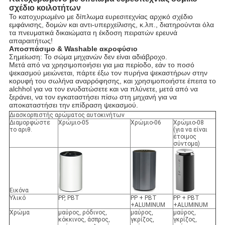
σχέδιο κοιλοτήτων
Το κατοχυρωμένο με δίπλωμα ευρεσιτεχνίας αρχικό σχέδιο
εμφάνισης, δομών και αντι-υπερχείλισης, κ.λπ., διατηρούνται όλα
τα πνευματικά δικαιώματα η έκδοση πειρατών ερευνά
απαραιτήτως!
Αποσπάσιμο & Washable ακροφύσιο
Σημείωση: Το σώμα μηχανών δεν είναι αδιάβροχο.
Μετά από να χρησιμοποιήσει για μια περίοδο, εάν το ποσό
ψεκασμού μειώνεται, πάρτε έξω τον πυρήνα ψεκαστήρων στην
κορυφή του σωλήνα αναρρόφησης, και χρησιμοποιήστε έπειτα το
alchhol για να τον ενυδατώσετε και να πλύνετε, μετά από να
ξεράνει, να τον εγκαταστήσει πίσω στη μηχανή για να
αποκαταστήσει την επίδραση ψεκασμού.
Διασκορπιστής αρώματος αυτοκινήτων
Διαμορφώστε
Χρώμιο-05
Χρώμιο-06
Χρώμιο-08
το αριθ.
(για να είναι
έτοιμος
σύντομα)
Εικόνα
Υλικό
PP, PBT
PP + PBT
PP + PBT
+ALUMINUM
+ALUMINUM
Χρώμα
μαύρος, ρόδινος,
μαύρος,
μαύρος,
κόκκινος, άσπρος,
γκρίζος,
γκρίζος,