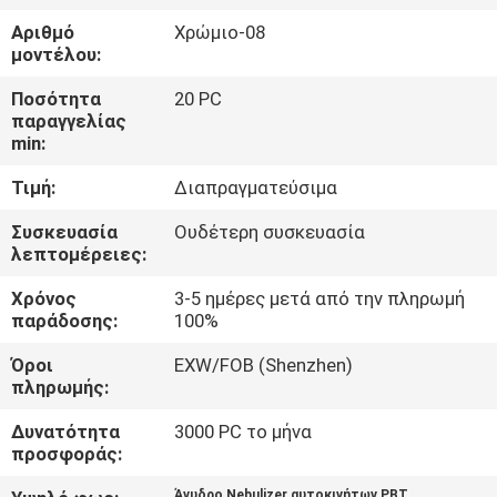
ΈΛΕΓΧΟΣ
Αριθμό
Χρώμιο-08
μοντέλου:
ΜΑΣ
Ποσότητα
20 PC
ΕΛΆΤΕ
παραγγελίας
min:
ΣΕ
Τιμή:
Διαπραγματεύσιμα
ΕΠΑΦΉ
ΜΕ
Συσκευασία
Ουδέτερη συσκευασία
λεπτομέρειες:
Χρόνος
3-5 ημέρες μετά από την πληρωμή
ΖΗΤΉΣΤΕ
παράδοσης:
100%
ΈΝΑ
Όροι
EXW/FOB (Shenzhen)
ΑΠΌΣΠΑΣΜΑ
πληρωμής:
Δυνατότητα
3000 PC το μήνα
SHOPPING
προσφοράς:
ONLINE
Άνυδρο Nebulizer αυτοκινήτων PBT