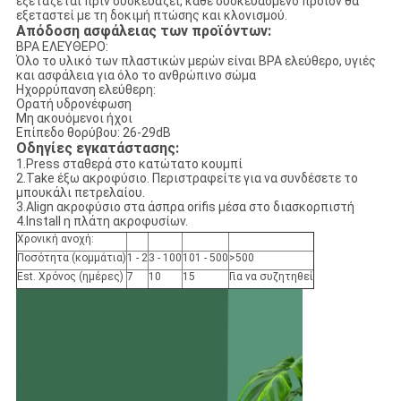
εξετάζεται πρίν συσκευάζει, κάθε συσκευασμένο προϊόν θα
εξεταστεί με τη δοκιμή πτώσης και κλονισμού.
Απόδοση ασφάλειας των προϊόντων:
BPA ΕΛΕΎΘΕΡΟ:
Όλο το υλικό των πλαστικών μερών είναι BPA ελεύθερο, υγιές
και ασφάλεια για όλο το ανθρώπινο σώμα
Ηχορρύπανση ελεύθερη:
Ορατή υδρονέφωση
Μη ακουόμενοι ήχοι
Επίπεδο θορύβου: 26-29dB
Οδηγίες εγκατάστασης:
1.Press σταθερά στο κατώτατο κουμπί
2.Take έξω ακροφύσιο. Περιστραφείτε για να συνδέσετε το
μπουκάλι πετρελαίου.
3.Align ακροφύσιο στα άσπρα orifis μέσα στο διασκορπιστή
4.Install η πλάτη ακροφυσίων.
Χρονική ανοχή:
Ποσότητα (κομμάτια)
1 - 2
3 - 100
101 - 500
>500
Est. Χρόνος (ημέρες)
7
10
15
Για να συζητηθεί