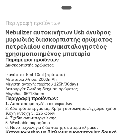
Περιγραφή προϊόντων
Nebulizer αυτοκινήτων Usb άνυδρος
μυρωδιάς διασκορπιστής αρώματος
πετρελαίου επανακαταλογηστέος
χρησιμοποιημένος μπαταρία
Παράμετροι προϊόντων
Διασκορπιστής αρώματος
Ικανότητα: 5ml-10ml (πρότυπα)
Μπαταρία λίθιου: 2000mAh
Μέγιστη αντοχή: περίπου 125h/30days
Λειτουργία: Άνυδρη διάχυση αρώματος
Μέγεθος: 66*135mm
Περιγραφή προϊόντων:
1.
Αποσπάσιμο σχέδιο ακροφυσίων
2. Δύο τρόποι εργασίας: Χρήση αυτοκινήτων/εγχώρια χρήση
έξοχη αντοχή 3. 125 ωρών
4. Σχέδιο αντι-υπερχείλισης
5. Washable ακροφύσιο
6. Νανο τεχνολογία διάσπασης σε άτομα κλίμακας
Κατοχυρωμένο με δίπλωμα ευρεσιτεχνίας δομικό