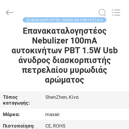
Shenzhen
Maxwin
Industrial
Co.,
Ltd..
Διασκορπιστής αέρα αυτοκινήτων
All
Rights
Reserved.
Επανακαταλογηστέος
ΣΠΊΤΙ
Nebulizer 100mA
ΠΡΟΪΌΝΤΑ
αυτοκινήτων PBT 1.5W Usb
άνυδρος διασκορπιστής
ΠΕΡΊΠΟΥ
πετρελαίου μυρωδιάς
ΕΜΕΊΣ
αρώματος
ΓΎΡΟΣ
Τόπος
ShenZhen, Κίνα
καταγωγής:
ΕΡΓΟΣΤΑΣΊΩΝ
Μάρκα:
maxair
ΠΟΙΟΤΙΚΌΣ
Πιστοποίηση:
CE, ROHS