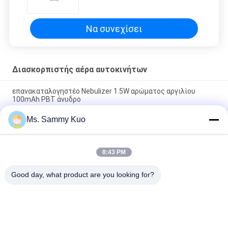
Usb άνυδρος διασκορπιστής
πετρελαίου μυρωδιάς αρώματος
Να συνεχίσει
Διασκορπιστής αέρα αυτοκινήτων
επανακαταλογηστέο Nebulizer 1.5W αρώματος αργιλίου
100mAh PBT άνυδρο
Ms. Sammy Kuo
DC5V επανακαταλογηστέο αναψυκτικό αέρα αυτοκινήτων
διασκορπιστών 100mA μυρωδιάς αυτοκινήτων αργιλίου PP
PBT
8:43 PM
100mA άνυδρο αργίλιο 0.1ml/H διασκορπιστών PP PBT
φορητό Aromatherapy
Good day, what product are you looking for?
Λαϊκή κατηγορία
Όλα
Μηχανή Αέρα 
Μηχανή 