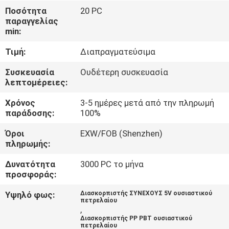
ΈΛΕΓΧΟΣ
Ποσότητα
20 PC
παραγγελίας
min:
ΜΑΣ
Τιμή:
Διαπραγματεύσιμα
ΕΛΆΤΕ
ΣΕ
Συσκευασία
Ουδέτερη συσκευασία
λεπτομέρειες:
ΕΠΑΦΉ
Χρόνος
3-5 ημέρες μετά από την πληρωμή
ΜΕ
παράδοσης:
100%
Όροι
EXW/FOB (Shenzhen)
ΖΗΤΉΣΤΕ
πληρωμής:
ΈΝΑ
Δυνατότητα
3000 PC το μήνα
ΑΠΌΣΠΑΣΜΑ
προσφοράς:
Υψηλό φως:
Διασκορπιστής ΣΥΝΕΧΟΥΣ 5V ουσιαστικού
πετρελαίου
SHOPPING
,
Διασκορπιστής PP PBT ουσιαστικού
ONLINE
πετρελαίου