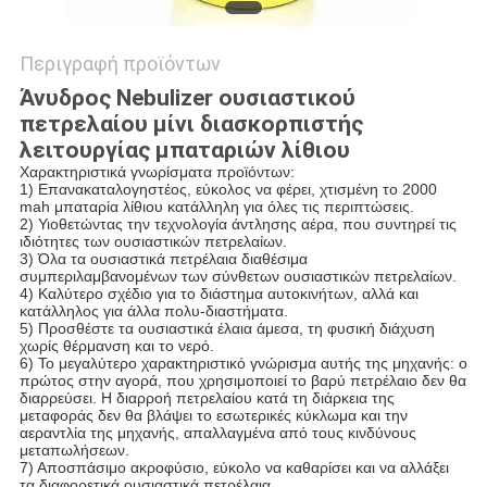
Περιγραφή προϊόντων
Άνυδρος Nebulizer ουσιαστικού
πετρελαίου μίνι διασκορπιστής
λειτουργίας μπαταριών λίθιου
Χαρακτηριστικά γνωρίσματα προϊόντων:
1) Επανακαταλογηστέος, εύκολος να φέρει, χτισμένη το 2000
mah μπαταρία λίθιου κατάλληλη για όλες τις περιπτώσεις.
2) Υιοθετώντας την τεχνολογία άντλησης αέρα, που συντηρεί τις
ιδιότητες των ουσιαστικών πετρελαίων.
3) Όλα τα ουσιαστικά πετρέλαια διαθέσιμα
συμπεριλαμβανομένων των σύνθετων ουσιαστικών πετρελαίων.
4) Καλύτερο σχέδιο για το διάστημα αυτοκινήτων, αλλά και
κατάλληλος για άλλα πολυ-διαστήματα.
5) Προσθέστε τα ουσιαστικά έλαια άμεσα, τη φυσική διάχυση
χωρίς θέρμανση και το νερό.
6) Το μεγαλύτερο χαρακτηριστικό γνώρισμα αυτής της μηχανής: ο
πρώτος στην αγορά, που χρησιμοποιεί το βαρύ πετρέλαιο δεν θα
διαρρεύσει. Η διαρροή πετρελαίου κατά τη διάρκεια της
μεταφοράς δεν θα βλάψει το εσωτερικές κύκλωμα και την
αεραντλία της μηχανής, απαλλαγμένα από τους κινδύνους
μεταπωλήσεων.
7) Αποσπάσιμο ακροφύσιο, εύκολο να καθαρίσει και να αλλάξει
τα διαφορετικά ουσιαστικά πετρέλαια.