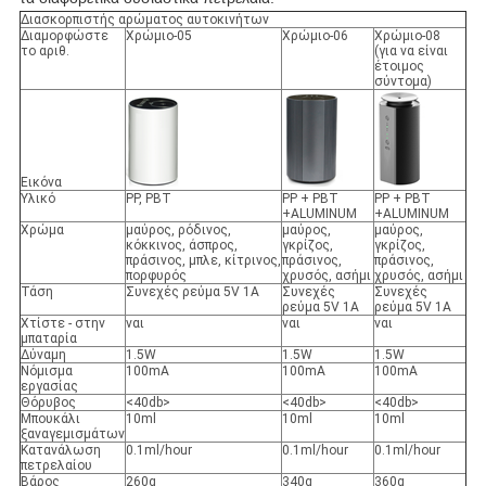
Διασκορπιστής αρώματος αυτοκινήτων
Διαμορφώστε
Χρώμιο-05
Χρώμιο-06
Χρώμιο-08
το αριθ.
(για να είναι
έτοιμος
σύντομα)
Εικόνα
Υλικό
PP, PBT
PP + PBT
PP + PBT
+ALUMINUM
+ALUMINUM
Χρώμα
μαύρος, ρόδινος,
μαύρος,
μαύρος,
κόκκινος, άσπρος,
γκρίζος,
γκρίζος,
πράσινος, μπλε, κίτρινος,
πράσινος,
πράσινος,
πορφυρός
χρυσός, ασήμι
χρυσός, ασήμι
Τάση
Συνεχές ρεύμα 5V 1A
Συνεχές
Συνεχές
ρεύμα 5V 1A
ρεύμα 5V 1A
Χτίστε - στην
ναι
ναι
ναι
μπαταρία
Δύναμη
1.5W
1.5W
1.5W
Νόμισμα
100mA
100mA
100mA
εργασίας
Θόρυβος
<40db>
<40db>
<40db>
Μπουκάλι
10ml
10ml
10ml
ξαναγεμισμάτων
Κατανάλωση
0.1ml/hour
0.1ml/hour
0.1ml/hour
πετρελαίου
Βάρος
260g
340g
360g