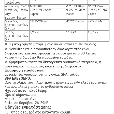
προϊόντων
Διάσταση L*W*H
Φ68*108mm
Φ71.5*120mm
Φ66*135mm
Μέγεθος Giftbox
9.7*7.5*12.5cm
9.7*7.7*14cm
9.7*7.7*15cm
Qty/
24pcs
24pcs
24pcs
χαρτοκιβώτιο
Μέγεθος
42*25*29cm
42*26*32cm
42*26*34cm
χαρτοκιβωτίων
(εκατ.)
Βάρος
8,2 κλ
11,7 κλ
13,7 κλ
χαρτοκιβωτίων
(κλ)
※ Η μικρή ομίχλη μπορεί μόνο να δει όταν λάμπει το φως.
※ Nebulizer και ο aromatherapy διασκορπιστής είναι
διαφορετικοί και συστήνουμε περισσότερο από 30 λεπτά,
κατόπιν το δωμάτιο θα παραμείνει ευώδες.
※ Χρησιμοποιώντας τα διαφορετικά ουσιαστικά πετρέλαια, η
συγκέντρωση αρώματος είναι επίσης διαφορετική.
Εφαρμογή προϊόντων:
αυτοκίνητο, γραφείο, σπίτι, γιόγκα, SPA, ταξίδι.
BPA ΕΛΕΎΘΕΡΟ:
Όλο το υλικό των πλαστικών μερών είναι BPA ελεύθερο, υγιές
και ασφάλεια για όλο το ανθρώπινο σώμα
Ηχορρύπανση ελεύθερη:
Ορατή υδρονέφωση
Μη ακουόμενοι ήχοι
Επίπεδο θορύβου: 26-29dB
Οδηγίες εγκατάστασης:
1.
Τύπος σταθερά στο κατώτατο κουμπί