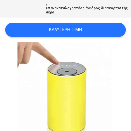
,
Επανακαταλογηστέος άνυδρος διασκορπιστής
αέρα
SITEMAP
ΚΑΛΎΤΕΡΗ ΤΙΜΉ
PRIVACY
POLICY