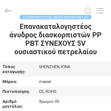
Shenzhen
Maxwin
Industrial
Co.,
Ltd..
Διασκορπιστής αέρα αυτοκινήτων
All
Rights
Reserved.
Επανακαταλογηστέος
ΣΠΊΤΙ
άνυδρος διασκορπιστών PP
ΠΡΟΪΌΝΤΑ
PBT ΣΥΝΕΧΟΥΣ 5V
ουσιαστικού πετρελαίου
ΠΕΡΊΠΟΥ
ΕΜΕΊΣ
Τόπος
SHENZHEN, ΚΊΝΑ
καταγωγής:
ΓΎΡΟΣ
Μάρκα:
maxair
ΕΡΓΟΣΤΑΣΊΩΝ
Πιστοποίηση:
CE, ROHS
Αριθμό
Χρώμιο-05
ΠΟΙΟΤΙΚΌΣ
μοντέλου: