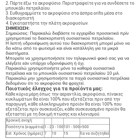
2. Πάρτε έξω το ακροφύσιο. Περιστραφείτε για να συνδέσετε το
μπουκάλι πετρελαίου.
3. Ευθυγραμμίστε το ακροφύσιο στα άσπρα orifis μέσα στο
διασκορπιστή
4. Εγκαταστήστε την πλάτη ακροφυσίων.
ΣΗΜΕΙΩΣΗ:
Σημειώσεις: Παρακαλώ διαβάστε το εγχειρίδιο προσεκτικά πρίν
χρησιμοποιεί το διασκορπιστή ουσιαστικού πετρελαίου.
Η λεπτή υδρονέφωση αυτού του διασκορπιστή μπορεί μόνο να
δει κάτω από το φωτισμό και είναι κατάλληλη για τα μικρά
διαστήματα.
Μπορείτε να χρησιμοποιήσετε τον τηλεφωνικό φακό σας για να
ελέγξετε εάν υπάρχει υδρονέφωση ή όχι.
Παρακαλώ χρησιμοποιήστε μόνο τα καθαρά ουσιαστικά
πετρέλαια και το μπουκάλι ουσιαστικού πετρελαίου 10 μιλ.
Παρακαλώ μην χρησιμοποιήστε τα παχιά ουσιαστικά πετρέλαια
δεδομένου ότι το ακροφύσιο θα φραχτεί.
Ποιοτικός έλεγχος για τα προϊόντα μας:
Κάθε κύρια μέρη όπως την αεραντλία, ακροφύσιο, πίνακες
κυκλωμάτων θα είναι 100% που εξετάζεται πριν από την
παραγωγή, κάθε ολοκληρωμένο προϊόν θα είναι 100% που
εξετάζεται πρίν συσκευάζει, κάθε συσκευασμένο προϊόν θα
εξεταστεί με τη δοκιμή πτώσης και κλονισμού.
Χρονική ανοχή:
Ποσότητα (κομμάτια)
1 - 2
3 - 100
101 - 500
>500
Est. Χρόνος (ημέρες)
7
10
15
Για να συζητηθεί