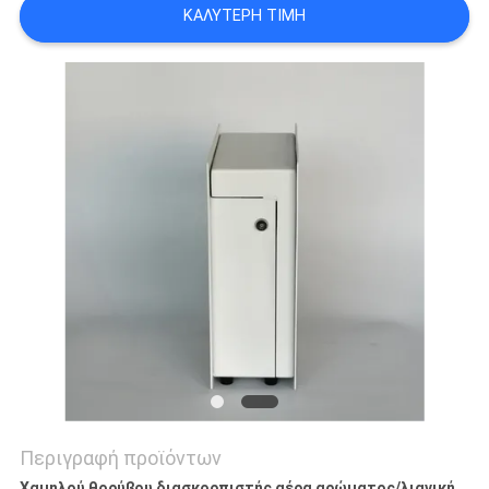
ΚΑΛΎΤΕΡΗ ΤΙΜΉ
SITEMAP
PRIVACY
POLICY
Περιγραφή προϊόντων
Χαμηλού θορύβου διασκορπιστής αέρα αρώματος/λιανική