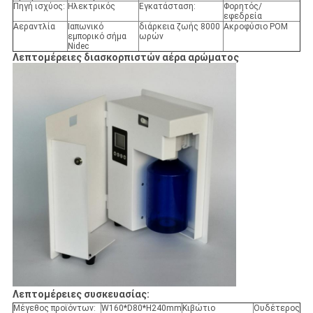
Πηγή ισχύος:
Ηλεκτρικός
Εγκατάσταση:
Φορητός/
εφεδρεία
Αεραντλία
Ιαπωνικό
διάρκεια ζωής 8000
Ακροφύσιο POM
εμπορικό σήμα
ωρών
Nidec
Λεπτομέρειες διασκορπιστών αέρα αρώματος
Λεπτομέρειες συσκευασίας:
Μέγεθος προϊόντων:
W160*D80*H240mm
Κιβώτιο
Ουδέτερος