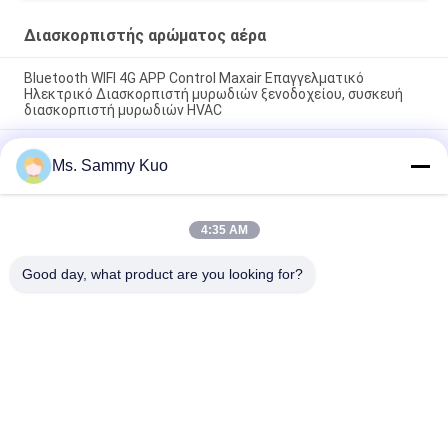
Διασκορπιστής αρώματος αέρα
Bluetooth WIFI 4G APP Control Maxair Επαγγελματικό
Ηλεκτρικό Διασκορπιστή μυρωδιών ξενοδοχείου, συσκευή
διασκορπιστή μυρωδιών HVAC
2025 Νέα Άφιξη Μικρής Περιοχής Αρωματοθεραπεία Χωρίς
Ms. Sammy Kuo
Νερό Επιτραπέζια Ηλεκτρική Συσκευή Διάχυσης Αρωμάτων
Ελαφριά Αθόρυβη Συσκευή Διάχυσης Αρωμάτων
Διάχυση αρώματος διασκορπιστών αρώματος αέρα
4:35 AM
ανεμιστήρων 130ml Rechargable τεχνολογίας κρύου αέρα για
τις τράπεζες, λιανοπωλητές
Good day, what product are you looking for?
Λαϊκή κατηγορία
Όλα
Μηχανή Αέρα 
Μηχανή 
Μυρωδιάς
Διασκορπιστών 
Μυρωδιάς
Διασκορπιστής 
Hotel Collection 