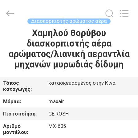
Shenzhen
Maxwin
Industrial
Co.,
Ltd..
Διασκορπιστής αρώματος αέρα
All
Rights
Reserved.
Χαμηλού θορύβου
ΣΠΊΤΙ
διασκορπιστής αέρα
ΠΡΟΪΌΝΤΑ
αρώματος/λιανική αεραντλία
μηχανών μυρωδιάς δίδυμη
ΠΕΡΊΠΟΥ
ΕΜΕΊΣ
Τόπος
κατασκευασμένος στην Κίνα
καταγωγής:
ΓΎΡΟΣ
Μάρκα:
maxair
ΕΡΓΟΣΤΑΣΊΩΝ
Πιστοποίηση:
CE,ROSH
Αριθμό
MX-605
ΠΟΙΟΤΙΚΌΣ
μοντέλου: