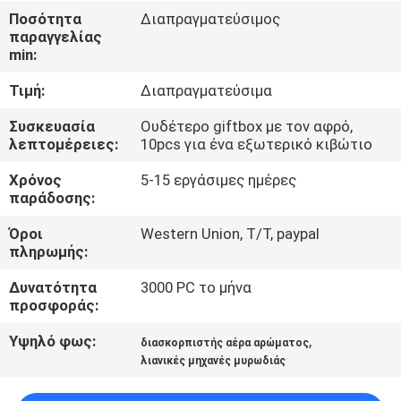
ΈΛΕΓΧΟΣ
Ποσότητα
Διαπραγματεύσιμος
παραγγελίας
min:
ΜΑΣ
Τιμή:
Διαπραγματεύσιμα
ΕΛΆΤΕ
ΣΕ
Συσκευασία
Ουδέτερο giftbox με τον αφρό,
λεπτομέρειες:
10pcs για ένα εξωτερικό κιβώτιο
ΕΠΑΦΉ
Χρόνος
5-15 εργάσιμες ημέρες
ΜΕ
παράδοσης:
Όροι
Western Union, T/T, paypal
ΖΗΤΉΣΤΕ
πληρωμής:
ΈΝΑ
Δυνατότητα
3000 PC το μήνα
ΑΠΌΣΠΑΣΜΑ
προσφοράς:
Υψηλό φως:
,
διασκορπιστής αέρα αρώματος
SHOPPING
λιανικές μηχανές μυρωδιάς
ONLINE