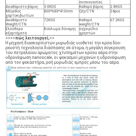
συσκευασίας
Ακαθάριστο βάρος
3.0KGS
Καθαρό βάρος
2.8KGS
Μέγεθος
800*680*410mm
Qty/CTN:
24pcs
χαρτοκιβωτίων:
Ακαθάριστο
72KGS
Καθαρό
67.2KGS
Weight/CTN
weight/CTN:
Ελεύθερα
Βούλωμα δύναμης
εγχειρίδιο
εξαρτήματα:
χρηστών
>>>>
πώς λειτουργεί;
<>
Η μηχανή διασκορπιστών μυρωδιάς υιοθετεί την κρύα δύο-
ρευστή τεχνολογία διάσπασης σε άτομα, η μεγάλη σύγκρουση
του πετρελαίου αρώματος χτυπημάτων κρύου αέρα στην
υδρονέφωση nanoscale, οι ψεκασμοί μηχανών η υδρονέφωση
από τον ψεκαστήρα, ροή μυρωδιάς εμπρός μέσω του αέρα.