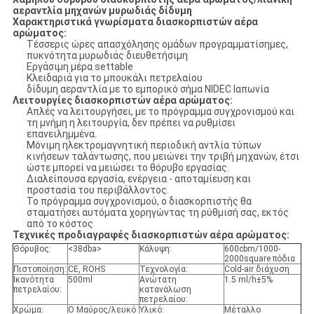
αεραντλία μηχανών μυρωδιάς δίδυμη
Χαρακτηριστικά γνωρίσματα διασκορπιστών αέρα
αρώματος:
Τέσσερις ώρες απασχόλησης ομάδων προγραμματίσημες,
πυκνότητα μυρωδιάς διευθετήσιμη
Εργάσιμη μέρα settable
Κλειδαριά για το μπουκάλι πετρελαίου
δίδυμη αεραντλία με το εμπορικό σήμα NIDEC Ιαπωνία
Λειτουργίες διασκορπιστών αέρα αρώματος:
Απλές να λειτουργήσει, με το πρόγραμμα συγχρονισμού και
τη μνήμη η λειτουργία, δεν πρέπει να ρυθμίσει
επανειλημμένα.
Μόνιμη ηλεκτρομαγνητική περιοδική αντλία τύπων
κινήσεων ταλάντωσης, που μειώνει την τριβή μηχανών, έτσι
ώστε μπορεί να μειώσει το θόρυβο εργασίας.
Διαλείπουσα εργασία, ενέργεια - αποταμίευση και
προστασία του περιβάλλοντος.
Το πρόγραμμα συγχρονισμού, ο διασκορπιστής θα
σταματήσει αυτόματα χορηγώντας τη ρύθμισή σας, εκτός
από το κόστος
Τεχνικές προδιαγραφές διασκορπιστών αέρα αρώματος:
Θόρυβος:
<38dba>
Κάλυψη:
600cbm/1000-
2000square πόδια
Πιστοποίηση:
CE, ROHS
Τεχνολογία:
Cold-air διάχυση
Ικανότητα
500ml
Ανώτατη
1.5 ml/h±5%
πετρελαίου:
κατανάλωση
πετρελαίου:
Χρώμα:
Ο Μαύρος/λευκό
Υλικό:
Μέταλλο