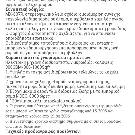
αργιλίου τηλεχειρισμού
Συνοπτική οδηγία:
MX-607R, στερεοφωνικό λείο σχέδιο, ομοιόμορφη συνεχής
τεχνολογία διάσπασης σε άτομα, υπερβολικά χαμηλός όγκος,
αυτά τα πλεονεκτήματα το κάνουν να γίνει μια από την
καλύτερη επιλογή για τον εσωτερικό διασκορπιστή μυρωδιάς.
Ο φορητός διασκορπιστής σχεδιάζεται για να επαινέσει
οποιοδήποτε εσωτερικό.
Οι διευθετήσιμες τοποθετήσεις διάρκειας και έντασης
μπορούν να δημιουργήσουν μια προσαρμοσμένη παραγωγή
μυρωδιάς για οποιοδήποτε περιβάλλον.
Χαρακτηριστικά γνωρίσματα προϊόντων:
Ηλεκτρική μηχανή διασκορπιστών μυρωδιάς, καλύψεις
300CBM/800-1000Sqft
1. Υψηλής αντοχής αντιδιαβρωτικός τελειώνει το κοχύλι
μετάλλων
2. χρόνος απασχόλησης 4 ομάδων προγραμματίσημος,
πυκνότητα μυρωδιάς διευθετήσιμη, εργάσιμη μέρα επιλέξιμη
3. Έξοχη μακριά αεραντλία διάρκειας ζωής με το εμπορικό
σήμα NIDEC, 8000 ώρες
4. 130ml μπουκάλι πετρελαίου γυαλιού
5.
Ο χρόνος που θέτει για να ελέγξει τη συγκέντρωση της μυρωδιάς,
εσείς μπορεί να θέσει το χρόνο απασχόλησης από 1S 300S και
σταματώντας χρόνος από 1S σε 300S
6. Διευθετήσιμο χρονικό διάστημα σύμφωνα με οι σκιές μυρωδιάς
αρώματος δωματίων
Τεχνικές προδιαγραφές προϊόντων: