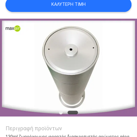
ΚΑΛΎΤΕΡΗ ΤΙΜΉ
SITEMAP
PRIVACY
POLICY
Περιγραφή προϊόντων
130ml ζωηρόχρωμος φορητός διασκορπιστής αρώματος αέρα