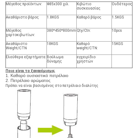
Μέγεθος προϊόντων:
Φ85x300 χιλ.
Κιβώτιο
Ουδέτερος
συσκευασίας
Ακαθάριστο βάρος
1.8KGS
Καθαρό βάρος
1.5KGS
Μέγεθος
380*450*800mm
Qty/Ctn:
10pcs
χαρτοκιβωτίων:
Ακαθάριστο
18KGS
Καθαρό
15KGS
Weight/CTN
weight/CTN:
Ελεύθερα εξαρτήματα:
Βούλωμα
εγχειρίδιο
δύναμης
χρηστών
Ποιο είναι το ξαναγέμισμα;
1. Καθαρό ουσιαστικό πετρέλαιο
2. Πετρέλαιο αρώματος
Πρέπει να είναι βασισμένος στο πετρέλαιο διαλύτης