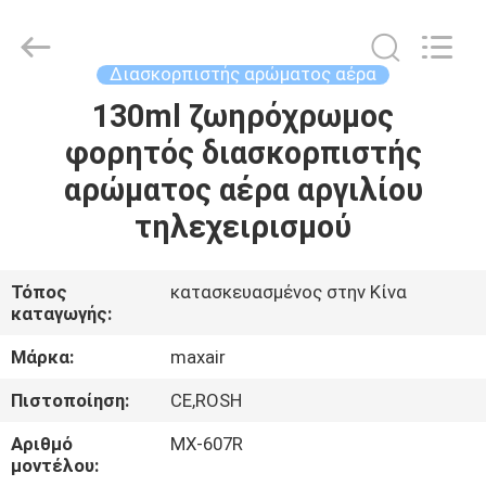
Shenzhen
Maxwin
Industrial
Co.,
Ltd..
Διασκορπιστής αρώματος αέρα
All
Rights
Reserved.
130ml ζωηρόχρωμος
ΣΠΊΤΙ
φορητός διασκορπιστής
ΠΡΟΪΌΝΤΑ
αρώματος αέρα αργιλίου
τηλεχειρισμού
ΠΕΡΊΠΟΥ
ΕΜΕΊΣ
Τόπος
κατασκευασμένος στην Κίνα
καταγωγής:
ΓΎΡΟΣ
Μάρκα:
maxair
ΕΡΓΟΣΤΑΣΊΩΝ
Πιστοποίηση:
CE,ROSH
Αριθμό
MX-607R
ΠΟΙΟΤΙΚΌΣ
μοντέλου: