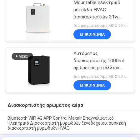
Mountable ηλεκτρικό
μέταλλο HVAC
διασκορπιστών 31w
αρώματος αέρα τοίχων
Διαπραγματεύσιμα MOQ:20 κομμάτια
ΕΠΙΚΟΙΝΩΝΊΑ
Αυτόματος
διασκορπιστής 1000ml
αρώματος μετάλλων
Hvac 22W
Διαπραγματεύσιμα MOQ:20 κομμάτια
ΕΠΙΚΟΙΝΩΝΊΑ
Διασκορπιστής αρώματος αέρα
Bluetooth WIFI 4G APP Control Maxair Επαγγελματικό
Ηλεκτρικό Διασκορπιστή μυρωδιών ξενοδοχείου, συσκευή
διασκορπιστή μυρωδιών HVAC