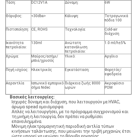
Τάση:
DC12V1A
Δύναμη:
6W
Θόρυβος:
<30dba>
Κάλυψη:
Τετραγωνικά
πόδια 100
Πιστοποίηση:
CE, ROHS
Τεχνολογία:
Cold-air
διάχυση
Ικανότητα
130ml
Ανώτατη
1.0 ml/h±5%
πετρελαίου:
κατανάλωση
πετρελαίου:
Χρώμα:
Μαύρος/ασήμι/
Υλικό:
Αργίλιο
μπλε/χρυσός
Πηγή ισχύος:
Ηλεκτρικός
Εγκατάσταση:
Φορητός/
εφεδρεία
Αεραντλία
Ιαπωνικό εμπορικό
διάρκεια ζωής 8000
Ακροφύσιο
σήμα Nidec
ωρών
POM
Βασικές λειτουργίες:
Ισχυρές δύναμη και διάχυση, που λειτουργούν με HVAC,
άρωμα spead ομοιόμορφα
Απλές να λειτουργήσει, με το πρόγραμμα συγχρονισμού και
τη μνήμη η λειτουργία, δεν πρέπει να ρυθμίσει
επανειλημμένα.
Μόνιμη ηλεκτρομαγνητική περιοδική αντλία τύπων
κινήσεων ταλάντωσης, που μειώνει την τριβή μηχανών, έτσι
ώστε μπορεί να μειώσει το θόρυβο εργασίας.