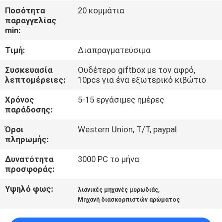
ΈΛΕΓΧΟΣ
Ποσότητα
20 κομμάτια
παραγγελίας
min:
ΜΑΣ
Τιμή:
Διαπραγματεύσιμα
ΕΛΆΤΕ
ΣΕ
Συσκευασία
Ουδέτερο giftbox με τον αφρό,
λεπτομέρειες:
10pcs για ένα εξωτερικό κιβώτιο
ΕΠΑΦΉ
Χρόνος
5-15 εργάσιμες ημέρες
ΜΕ
παράδοσης:
Όροι
Western Union, T/T, paypal
ΖΗΤΉΣΤΕ
πληρωμής:
ΈΝΑ
Δυνατότητα
3000 PC το μήνα
ΑΠΌΣΠΑΣΜΑ
προσφοράς:
Υψηλό φως:
,
λιανικές μηχανές μυρωδιάς
SHOPPING
Μηχανή διασκορπιστών αρώματος
ONLINE