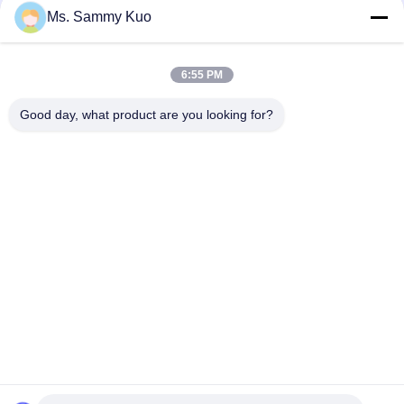
2025 Νέα Άφιξη Μικρής Περιοχής Αρωματοθεραπεία Χωρίς
Ms. Sammy Kuo
Νερό Επιτραπέζια Ηλεκτρική Συσκευή Διάχυσης Αρωμάτων
Ελαφριά Αθόρυβη Συσκευή Διάχυσης Αρωμάτων
Διάχυση αρώματος διασκορπιστών αρώματος αέρα
6:55 PM
ανεμιστήρων 130ml Rechargable τεχνολογίας κρύου αέρα για
τις τράπεζες, λιανοπωλητές
Good day, what product are you looking for?
Λαϊκή κατηγορία
Όλα
Μηχανή Αέρα 
Μηχανή 
Μυρωδιάς
Διασκορπιστών 
Μυρωδιάς
Διασκορπιστής 
Hotel Collection 
Αρώματος Αέρα
Fragrance Oil
Διασκορπιστές 
Διασκορπιστές 
Ουσιαστικού 
Aromatherapy
Πετρελαίου
Άνυδρος 
Διασκορπιστής 
Διασκορπιστής 
Αέρα Αυτοκινήτων
Αρώματος