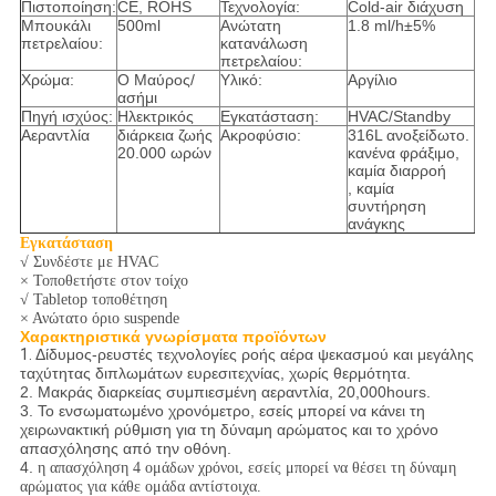
Πιστοποίηση:
CE, ROHS
Τεχνολογία:
Cold-air διάχυση
Μπουκάλι
500ml
Ανώτατη
1.8 ml/h±5%
πετρελαίου:
κατανάλωση
πετρελαίου:
Χρώμα:
Ο Μαύρος/
Υλικό:
Αργίλιο
ασήμι
Πηγή ισχύος:
Ηλεκτρικός
Εγκατάσταση:
HVAC/Standby
Αεραντλία
διάρκεια ζωής
Ακροφύσιο:
316L ανοξείδωτο.
20.000 ωρών
κανένα φράξιμο,
καμία διαρροή
, καμία
συντήρηση
ανάγκης
Εγκατάσταση
√ Συνδέστε με HVAC
× Τοποθετήστε στον τοίχο
√ Tabletop τοποθέτηση
× Ανώτατο όριο suspende
Χαρακτηριστικά γνωρίσματα προϊόντων
1.
Δίδυμος-ρευστές τεχνολογίες ροής αέρα ψεκασμού και μεγάλης
ταχύτητας διπλωμάτων ευρεσιτεχνίας, χωρίς θερμότητα.
2. Μακράς διαρκείας συμπιεσμένη αεραντλία, 20,000hours.
3. Το ενσωματωμένο χρονόμετρο, εσείς μπορεί να κάνει τη
χειρωνακτική ρύθμιση για τη δύναμη αρώματος και το χρόνο
απασχόλησης από την οθόνη.
4.
η απασχόληση 4 ομάδων χρόνοι, εσείς μπορεί να θέσει τη δύναμη
αρώματος για κάθε ομάδα αντίστοιχα.