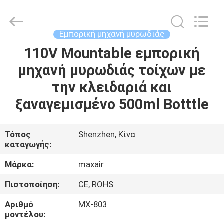
Shenzhen
Maxwin
Industrial
Co.,
Ltd..
Εμπορική μηχανή μυρωδιάς
All
Rights
Reserved.
110V Mountable εμπορική
ΣΠΊΤΙ
μηχανή μυρωδιάς τοίχων με
ΠΡΟΪΌΝΤΑ
την κλειδαριά και
ξαναγεμισμένο 500ml Botttle
ΠΕΡΊΠΟΥ
ΕΜΕΊΣ
Τόπος
Shenzhen, Κίνα
καταγωγής:
ΓΎΡΟΣ
Μάρκα:
maxair
ΕΡΓΟΣΤΑΣΊΩΝ
Πιστοποίηση:
CE, ROHS
Αριθμό
MX-803
ΠΟΙΟΤΙΚΌΣ
μοντέλου: