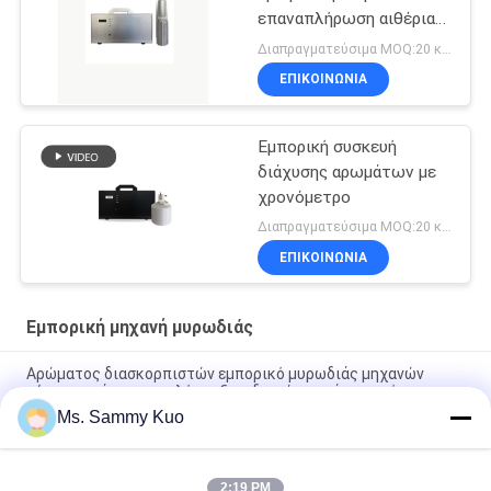
επαναπλήρωση αιθέριας
ύλης
Διαπραγματεύσιμα MOQ:20 κομμάτια
ΕΠΙΚΟΙΝΩΝΊΑ
Εμπορική συσκευή
διάχυσης αρωμάτων με
χρονόμετρο
Διαπραγματεύσιμα MOQ:20 κομμάτια
ΕΠΙΚΟΙΝΩΝΊΑ
Εμπορική μηχανή μυρωδιάς
Αρώματος διασκορπιστών εμπορικό μυρωδιάς μηχανών
σύστημα μάρκετινγκ λόμπι ξενοδοχείων στάσεων μόνο
Ms. Sammy Kuo
150ml ενσωματωμένη μικροελεγκτών μικρή μεγέθους
πολυτελής μηχανή μυρωδιάς σχεδίου HVAC εμπορική
2:19 PM