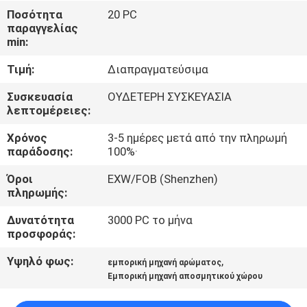
ΈΛΕΓΧΟΣ
Ποσότητα
20 PC
παραγγελίας
min:
ΜΑΣ
Τιμή:
Διαπραγματεύσιμα
ΕΛΆΤΕ
ΣΕ
Συσκευασία
ΟΥΔΕΤΕΡΗ ΣΥΣΚΕΥΑΣΙΑ
λεπτομέρειες:
ΕΠΑΦΉ
Χρόνος
3-5 ημέρες μετά από την πληρωμή
ΜΕ
παράδοσης:
100%·
Όροι
EXW/FOB (Shenzhen)
ΖΗΤΉΣΤΕ
πληρωμής:
ΈΝΑ
Δυνατότητα
3000 PC το μήνα
ΑΠΌΣΠΑΣΜΑ
προσφοράς:
Υψηλό φως:
,
εμπορική μηχανή αρώματος
SHOPPING
Εμπορική μηχανή αποσμητικού χώρου
ONLINE