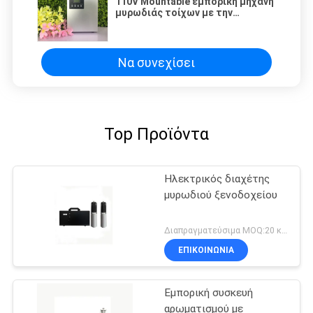
110V Mountable εμπορική μηχανή
μυρωδιάς τοίχων με την
κλειδαριά και ξαναγεμισμένο
500ml Botttle
Να συνεχίσει
Top Προϊόντα
Ηλεκτρικός διαχέτης
μυρωδιού ξενοδοχείου
Διαπραγματεύσιμα MOQ:20 κομμάτια
ΕΠΙΚΟΙΝΩΝΊΑ
Εμπορική συσκευή
αρωματισμού με