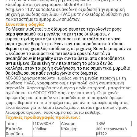
κλειδαριά και ξαναγεμισμένο 500ml Botttle
Ασημένιο 110V ευπόβαλε σε ανοδική οξείδωση την εμπορική
μηχανή μυρωδιάς αργιλίου HVAC με την κλειδαριά 600cbm για
τα καταστήματα εμπορικών σημάτων
Συνοπτική οδηγία:
Το Maxair υιοθετεί τις δίδυμος-ρευστές τεχνολογίες ροής
αέρα ψεκασμού και μεγάλης ταχύτητας διπλωμάτων
ευρεσιτεχνίας ψεκάζω τα ουσιαστικά πετρέλαια στα νανο
μόρια χωρίς θερμότητα. Εναντίον του παραδοσιακού τύπου
θερμότητας χαμηλός-απόδοσης, οι μηχανές Scenta μπορούν να
ψεκάσουν το ουσιαστικό πετρέλαιο αρκετά λεπτά να
αναπηδήσουν integrality όταν συντρίβεται από οποιοδήποτε
αντικείμενο. Σε εκείνη την περίπτωση το μόριο δεν θα
κολλήσει στον τοίχο ή η σωλήνωση, το πιο σημαντικό, μυρωδιά
θα διαδώσει σε κάθε ενιαία γωνία στο δωμάτιο.
MX-803 χρησιμοποιούνται ευρέως για τη μεγάλη περιοχή με τη
σύνδεση HVAC, χρησιμοποιούμε την πολύ καλή συμπιεσμένη
αεραντλία. Χαρακτηρίζει την όμορφη arylic επιτροπή, μπορείτε να
σχεδιάσετε το ΛΟΓΟΤΥΠΟ σας στην επιτροπή. Οι μηχανές
αρώματός μας μπορούν να παραδώσουν το ασφαλές άρωμα
χωρίς θερμότητα που παρέχει σας μια άνετη εμπειρία αρώματος.
Είναι ιδανικό για το λόμπι ξενοδοχείων, κατάστημα αυτοκινήτων,
λεωφόρος αγορών, νοσοκομείο και ούτω καθεξής.
Τεχνικές προδιαγραφές προϊόντων:
Τάση:
110V/60HZ
Δύναμη:
18W
Επίπεδο
Κάλυψη:
<38dba>
300 τετραγωνικό
θορύβου:
μέτρο