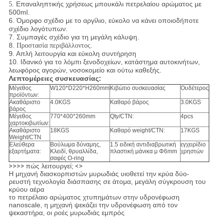
Επαναληπτικής χρήσεως μπουκάλι πετρελαίου αρώματος με
5.
500ml.
6. Όμορφο σχέδιο με το αργίλιο, εύκολο να κάνει οποιοδήποτε
σχέδιο λογότυπων.
7. Συμπαγές σχέδιο για τη μεγάλη κάλυψη.
8.
.
Προστασία περιβάλλοντος
9.
Απλή λειτουργία και εύκολη συντήρηση
10. Ιδανικό για το λόμπι ξενοδοχείων, κατάστημα αυτοκινήτων,
λεωφόρος αγορών, νοσοκομείο και ούτω καθεξής.
Λεπτομέρειες συσκευασίας:
Μέγεθος
W120*D220*H260mm
Κιβώτιο συσκευασίας
Ουδέτερος
προϊόντων:
Ακαθάριστο
4.0KGS
Καθαρό βάρος
3.0KGS
βάρος
Μέγεθος
770*400*260mm
Qty/CTN:
4pcs
χαρτοκιβωτίων:
Ακαθάριστο
18KGS
Καθαρό weight/CTN:
17KGS
Weight/CTN
Ελεύθερα
Βούλωμα δύναμης,
1.5 ειδική αντιδιαβρωτική
εγχειρίδιο
εξαρτήματα:
Κλειδί, θρυαλλίδα,
πλαστική μάνικα μ Φ6mm
χρηστών
σαφές O-ring
>>>>
πώς λειτουργεί;
<>
Η μηχανή διασκορπιστών μυρωδιάς υιοθετεί την κρύα δύο-
ρευστή τεχνολογία διάσπασης σε άτομα, μεγάλη σύγκρουση του
κρύου αέρα
το πετρέλαιο αρώματος χτυπημάτων στην υδρονέφωση
nanoscale, η μηχανή ψεκάζει την υδρονέφωση από τον
ψεκαστήρα, οι ροές μυρωδιάς εμπρός