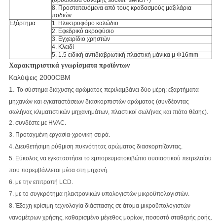
(θρυαλλίδα δύναμης socket+switch+)
8. Προστατευόμενα από τους κραδασμούς μαξιλάρια
ποδιών
Εξάρτημα
1. Ηλεκτροφόρο καλώδιο
2. Εφεδρικό ακροφύσιο
3. Εγχειρίδιο χρηστών
4. Κλειδί
5. 1.5 ειδική αντιδιαβρωτική πλαστική μάνικα μ Φ16mm
Χαρακτηριστικά γνωρίσματα προϊόντων
Καλύψεις
2000CBM
1.
Το σύστημα διάχυσης αρώματος περιλαμβάνει δύο μέρη:
εξαρτήματα
μηχανών και
εγκαταστάσεων
διασκορπιστών αρώματος
(συνδέοντας
σωλήνας κλιματιστικών μηχανημάτων, πλαστικοί σωλήνας και πιάτο θέσης).
2.
συνδέστε με HVAC.
3.
Προταγμένη εργασία-χρονική σειρά.
4. Διευθετήσιμη ρύθμιση πυκνότητας αρώματος διασκορπίζοντας.
5.
Εύκολος να εγκαταστήσει το εμπορευματοκιβώτιο ουσιαστικού πετρελαίου
που παρεμβάλλεται μέσα στη μηχανή.
6.
με την επιτροπή LCD.
7.
με το συγκρότημα ηλεκτρονικών υπολογιστών μικροϋπολογιστών.
8.
Έξοχη κρίσιμη τεχνολογία διάσπασης σε άτομα μικροϋπολογιστών
νανομέτρων χρήσης, καθαρισμένο μέγεθος μορίων,
ποσοστό σταθερής ροής.