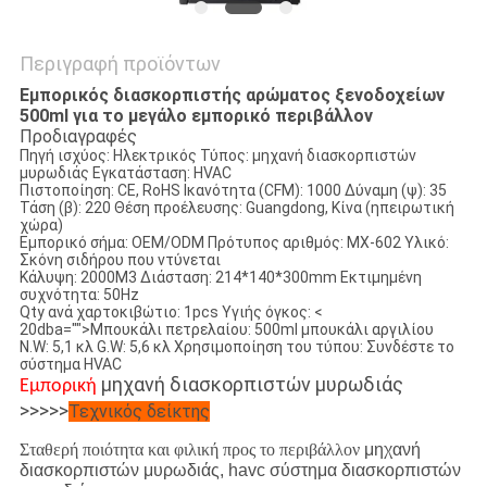
Περιγραφή προϊόντων
Εμπορικός διασκορπιστής αρώματος ξενοδοχείων
500ml για το μεγάλο εμπορικό περιβάλλον
Προδιαγραφές
Πηγή ισχύος:
Ηλεκτρικός
Τύπος:
μηχανή διασκορπιστών
μυρωδιάς
Εγκατάσταση:
HVAC
Πιστοποίηση:
CE, RoHS
Ικανότητα (CFM):
1000
Δύναμη (ψ):
35
Τάση (β):
220
Θέση προέλευσης:
Guangdong, Κίνα (ηπειρωτική
χώρα)
Εμπορικό σήμα:
OEM/ODM
Πρότυπος αριθμός:
MX-602
Υλικό:
Σκόνη σιδήρου που ντύνεται
Κάλυψη:
2000M3
Διάσταση:
214*140*300mm
Εκτιμημένη
συχνότητα:
50Hz
Qty ανά χαρτοκιβώτιο:
1pcs
Υγιής όγκος:
<
20dba="">
Μπουκάλι πετρελαίου:
500ml μπουκάλι αργιλίου
N.W:
5,1 κλ
G.W:
5,6 κλ
Χρησιμοποίηση του τύπου:
Συνδέστε το
σύστημα HVAC
μηχανή διασκορπιστών μυρωδιάς
Εμπορική
>>>>>
Τεχνικός δείκτης
Σταθερή ποιότητα και φιλική προς το περιβάλλον
μηχανή
διασκορπιστών μυρωδιάς, havc σύστημα διασκορπιστών