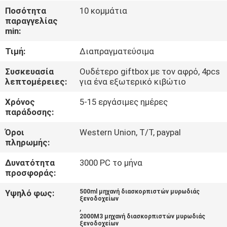
ΈΛΕΓΧΟΣ
Ποσότητα
10 κομμάτια
παραγγελίας
min:
ΜΑΣ
Τιμή:
Διαπραγματεύσιμα
ΕΛΆΤΕ
ΣΕ
Συσκευασία
Ουδέτερο giftbox με τον αφρό, 4pcs
λεπτομέρειες:
για ένα εξωτερικό κιβώτιο
ΕΠΑΦΉ
Χρόνος
5-15 εργάσιμες ημέρες
ΜΕ
παράδοσης:
Όροι
Western Union, T/T, paypal
ΖΗΤΉΣΤΕ
πληρωμής:
ΈΝΑ
Δυνατότητα
3000 PC το μήνα
ΑΠΌΣΠΑΣΜΑ
προσφοράς:
Υψηλό φως:
500ml μηχανή διασκορπιστών μυρωδιάς
ξενοδοχείων
SHOPPING
,
2000M3 μηχανή διασκορπιστών μυρωδιάς
ONLINE
ξενοδοχείων