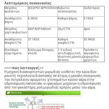
Λεπτομέρειες συσκευασίας:
Μέγεθος
W220*D140*H330mm
Κιβώτιο
Ουδέτερος
προϊόντων:
συσκευασίας
Ακαθάριστο
6.3KGS
Καθαρό βάρος
5.1KGS
βάρος
Μέγεθος
680*420*440mm
Qty/CTN:
4pcs
χαρτοκιβωτίων:
Ακαθάριστο
37.1KGS
Καθαρό
35.9KGS
Weight/CTN
weight/CTN:
Ελεύθερα
Βούλωμα δύναμης,
1.5 ειδική
Πρόσθετο
εξαρτήματα:
κλειδί
αντιδιαβρωτική
ακροφύσιο,
πλαστική μάνικα μ
εγχειρίδιο
Φ16mm
χρηστών
>>>>
πώς λειτουργεί;
<>
Η μηχανή διασκορπιστών μυρωδιάς υιοθετεί την κρύα δύο-
ρευστή τεχνολογία διάσπασης σε άτομα, η μεγάλη σύγκρουση
του πετρελαίου αρώματος χτυπημάτων κρύου αέρα στην
υδρονέφωση nanoscale, οι ψεκασμοί μηχανών η υδρονέφωση
από τον ψεκαστήρα, ροή μυρωδιάς εμπρός μέσω του αέρα.