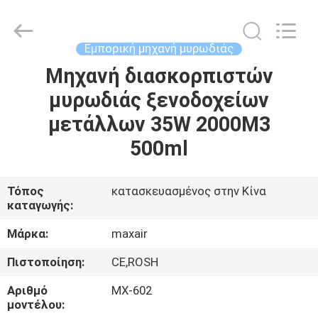
Shenzhen
Maxwin
Industrial
Co.,
Ltd..
Εμπορική μηχανή μυρωδιάς
All
Rights
Reserved.
Μηχανή διασκορπιστών
ΣΠΊΤΙ
μυρωδιάς ξενοδοχείων
ΠΡΟΪΌΝΤΑ
μετάλλων 35W 2000M3
500ml
ΠΕΡΊΠΟΥ
ΕΜΕΊΣ
Τόπος
κατασκευασμένος στην Κίνα
καταγωγής:
ΓΎΡΟΣ
Μάρκα:
maxair
ΕΡΓΟΣΤΑΣΊΩΝ
Πιστοποίηση:
CE,ROSH
Αριθμό
MX-602
ΠΟΙΟΤΙΚΌΣ
μοντέλου: