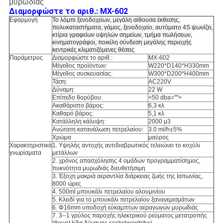
μυρωδιάς
Διαμορφώστε το αριθ.: MX-602
Εφαρμογή
Το λόμπι
ξενοδοχείων, μεγάλη αίθουσα έκθεσης,
πολυκαταστήματα, γάμος, ξενοδοχείο, αυτόματο 4S ψωνίζει,
κτίρια γραφείων υψηλών σημείων, τμήμα πωλήσεων,
κινηματογράφοι, ποικίλη σύνδεση μεγάλης περιοχής
κεντρικές κλιματιζόμενες θέσεις
Παράμετρος
Διαμορφώστε το αριθ.:
MX-602
Μέγεθος προϊόντων:
W220*D140*H330mm
Μέγεθος συσκευασίας:
W300*D200*H400mm
Τάση:
AC220V
Δύναμη:
22 W
Επίπεδο θορύβου:
<50 dba="">
Ακαθάριστο βάρος:
6,3 κλ
Καθαρό βάρος:
5,1 κλ
Κατάλληλη κάλυψη:
2000 μ3
Ανώτατη κατανάλωση πετρελαίου:
3.0 ml/h±5%
Χρώμα
μαύρος
Χαρακτηριστικά
1. Υψηλής αντοχής αντιδιαβρωτικός τελειώνει το κοχύλι
γνωρίσματα
μετάλλων
2. χρόνος απασχόλησης 4 ομάδων προγραμματίσημος,
πυκνότητα μυρωδιάς διευθετήσιμη
3. Έξοχη μακριά αεραντλία διάρκειας ζωής της Ιαπωνίας,
8000 ώρες
4. 500ml μπουκάλι πετρελαίου αλουμινίου
5. Κλειδί για το μπουκάλι πετρελαίου ξαναγεμισμάτων
6. Φ16mm υποδοχή εύκαμπτων αεραγωγών μυρωδιάς
7. 3--1 γρύλος παροχής ηλεκτρικού ρεύματος μετατροπής