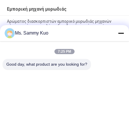
Εμπορική μηχανή μυρωδιάς
Αρώματος διασκορπιστών εμπορικό μυρωδιάς μηχανών
σύστημα μάρκετινγκ λόμπι ξενοδοχείων στάσεων μόνο
Ms. Sammy Kuo
150ml ενσωματωμένη μικροελεγκτών μικρή μεγέθους
πολυτελής μηχανή μυρωδιάς σχεδίου HVAC εμπορική
7:25 PM
220V ασημένιο αργίλιο 1000 εμπορική μηχανή μυρωδιάς
λόμπι ξενοδοχείων τετρ.μέτρου HVAC
Good day, what product are you looking for?
Λαϊκή κατηγορία
Όλα
Μηχανή Αέρα 
Μηχανή 
Μυρωδιάς
Διασκορπιστών 
Μυρωδιάς
Διασκορπιστής 
Hotel Collection 
Αρώματος Αέρα
Fragrance Oil
Διασκορπιστές 
Διασκορπιστές 