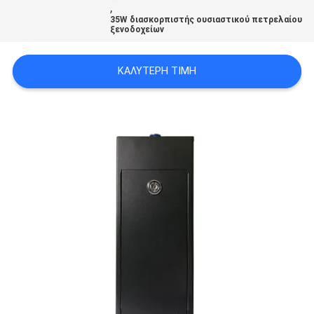
,
35W διασκορπιστής ουσιαστικού πετρελαίου
ξενοδοχείων
SITEMAP
ΚΑΛΎΤΕΡΗ ΤΙΜΉ
PRIVACY
POLICY