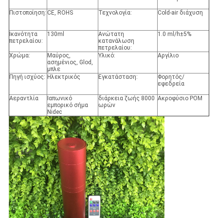
Πιστοποίηση:
CE, ROHS
Τεχνολογία:
Cold-air διάχυση
Ικανότητα
130ml
Ανώτατη
1.0 ml/h±5%
πετρελαίου:
κατανάλωση
πετρελαίου:
Χρώμα:
Μαύρος,
Υλικό:
Αργίλιο
ασημένιος, Glod,
μπλε
Πηγή ισχύος:
Ηλεκτρικός
Εγκατάσταση:
Φορητός/
εφεδρεία
Αεραντλία
Ιαπωνικό
διάρκεια ζωής 8000
Ακροφύσιο POM
εμπορικό σήμα
ωρών
Nidec