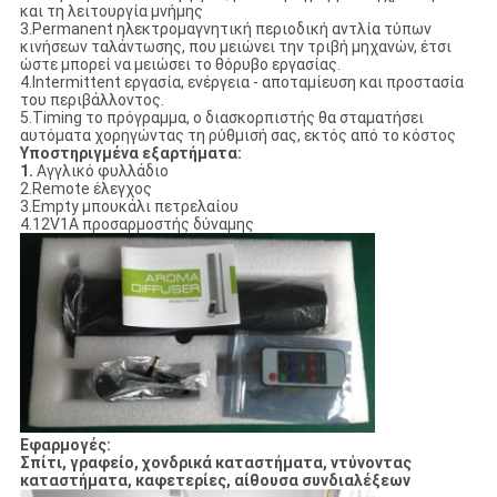
και τη λειτουργία μνήμης
3.Permanent ηλεκτρομαγνητική περιοδική αντλία τύπων
κινήσεων ταλάντωσης, που μειώνει την τριβή μηχανών, έτσι
ώστε μπορεί να μειώσει το θόρυβο εργασίας.
4.Intermittent εργασία, ενέργεια - αποταμίευση και προστασία
του περιβάλλοντος.
5.Timing το πρόγραμμα, ο διασκορπιστής θα σταματήσει
αυτόματα χορηγώντας τη ρύθμισή σας, εκτός από το κόστος
Υποστηριγμένα εξαρτήματα:
1.
Αγγλικό φυλλάδιο
2.Remote έλεγχος
3.Empty μπουκάλι πετρελαίου
4.12V1A προσαρμοστής δύναμης
Εφαρμογές:
Σπίτι, γραφείο, χονδρικά καταστήματα, ντύνοντας
καταστήματα, καφετερίες, αίθουσα συνδιαλέξεων