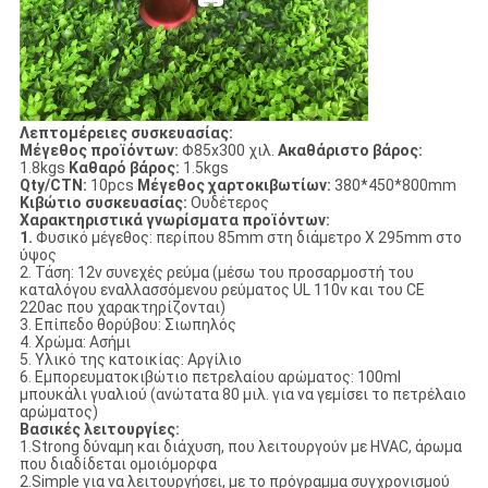
Λεπτομέρειες συσκευασίας:
Μέγεθος προϊόντων:
Φ85x300 χιλ.
Ακαθάριστο βάρος:
1.8kgs
Καθαρό βάρος:
1.5kgs
Qty/CTN:
10pcs
Μέγεθος χαρτοκιβωτίων:
380*450*800mm
Κιβώτιο συσκευασίας:
Ουδέτερος
Χαρακτηριστικά γνωρίσματα προϊόντων:
1.
Φυσικό μέγεθος: περίπου 85mm στη διάμετρο Χ 295mm στο
ύψος
2. Τάση: 12v συνεχές ρεύμα (μέσω του προσαρμοστή του
καταλόγου εναλλασσόμενου ρεύματος UL 110v και του CE
220ac που χαρακτηρίζονται)
3. Επίπεδο θορύβου: Σιωπηλός
4. Χρώμα: Ασήμι
5. Υλικό της κατοικίας: Αργίλιο
6. Εμπορευματοκιβώτιο πετρελαίου αρώματος: 100ml
μπουκάλι γυαλιού (ανώτατα 80 μιλ. για να γεμίσει το πετρέλαιο
αρώματος)
Βασικές λειτουργίες:
1.Strong δύναμη και διάχυση, που λειτουργούν με HVAC, άρωμα
που διαδίδεται ομοιόμορφα
2.Simple για να λειτουργήσει, με το πρόγραμμα συγχρονισμού