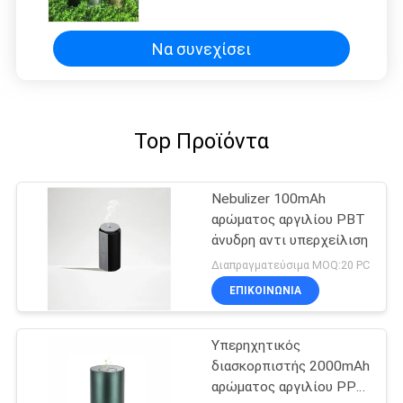
γραφείο, SPA, σπίτι
Να συνεχίσει
Top Προϊόντα
Nebulizer 100mAh
αρώματος αργιλίου PBT
άνυδρη αντι υπερχείλιση
Διαπραγματεύσιμα MOQ:20 PC
ΕΠΙΚΟΙΝΩΝΊΑ
Υπερηχητικός
διασκορπιστής 2000mAh
αρώματος αργιλίου PP