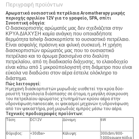
Περιγραφή προϊόντων
Αρωματικά ουσιαστικά πετρέλαια Aromatherapy μικρής
περιοχής αργιλίου 12V για το γραφείο, SPA, σπίτι
Συνοπτική οδηγία:
Ο διασκορπιστής αρώματός μας δεν σχεδιάζεται στην
ΚΡΥΑ ΔΙΑΧΥΣΗ καμία ανάγκη που οποιαδήποτε
θερμότητα tohelp διασκορπίστε το ουσιαστικό πετρέλαιο.
Είναι ασφαλής πράσινη και φιλική συσκευή. Η χρήση
διασκορπιστών αρώματός μας που το ουσιαστικό
πετρέλαιο και το άρωμα βασισμένα στο διαλύτη
πετρελαίου, από τη διαδικασία διάχυσης, το ελαιοδοχείο
είναι κάτω από 1 μικροϋπολογιστή στη διάμετρο που είναι
εύκολα να διαδώσει στον αέρα έστειλε ολόκληρο το
διάστημα.
Πώς λειτουργεί:
Η μηχανή διασκορπιστών μυρωδιάς υιοθετεί την κρύα δύο-
ρευστή τεχνολογία διάσπασης σε άτομα, η μεγάλη σύγκρουση
του πετρελαίου αρώματος χτυπημάτων κρύου αέρα στην
υδρονέφωση nanoscale, οι ψεκασμοί μηχανών η υδρονέφωση
από τον ψεκαστήρα, ροή μυρωδιάς εμπρός μέσω του αέρα.
Τεχνικές προδιαγραφές προϊόντων:
Τάση:
DC12V
Δύναμη:
6W
Θόρυβος:
<30dba>
Κάλυψη:
300cbm/800-
1000square πόδια