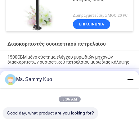
Διαπραγματεύσιμα MOQ:20 PC
ΕΠΙΚΟΙΝΩΝΊΑ
Διασκορπιστές ουσιαστικού πετρελαίου
1500CBM μόνο σύστημα ελέγχου μυρωδιών μηχανών
διασκορπιστών ουσιαστικού πετρελαίου μυρωδιάς κάλυψης
Υψηλών σημείων ξενοδοχείων φορητός 220V λόμπι ισχυρός
Ms. Sammy Kuo
ηλεκτρικός HVAC δύναμης μαύρος διασκορπιστής
ουσιαστικού πετρελαίου μετάλλων
Ο μαύρος τοίχος μετάλλων τοποθέτησε αρκετά το
3:06 AM
διασκορπιστή ουσιαστικού πετρελαίου που χτίστηκε στον
ανεμιστήρα για τη μέση περιοχή μεγέθους
Good day, what product are you looking for?
Λαϊκή κατηγορία
Όλα