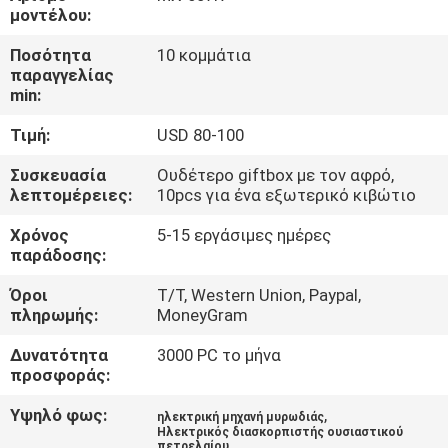
ΈΛΕΓΧΟΣ
μοντέλου:
Ποσότητα
10 κομμάτια
ΜΑΣ
παραγγελίας
min:
ΕΛΆΤΕ
Τιμή:
USD 80-100
ΣΕ
ΕΠΑΦΉ
Συσκευασία
Ουδέτερο giftbox με τον αφρό,
λεπτομέρειες:
10pcs για ένα εξωτερικό κιβώτιο
ΜΕ
Χρόνος
5-15 εργάσιμες ημέρες
παράδοσης:
ΖΗΤΉΣΤΕ
Όροι
T/T, Western Union, Paypal,
ΈΝΑ
πληρωμής:
MoneyGram
ΑΠΌΣΠΑΣΜΑ
Δυνατότητα
3000 PC το μήνα
προσφοράς:
SHOPPING
Υψηλό φως:
,
ηλεκτρική μηχανή μυρωδιάς
Ηλεκτρικός διασκορπιστής ουσιαστικού
ONLINE
πετρελαίου