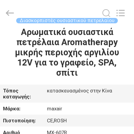
Shenzhen
Maxwin
Industrial
Co.,
Ltd..
Διασκορπιστές ουσιαστικού πετρελαίου
All
Rights
Reserved.
Αρωματικά ουσιαστικά
ΣΠΊΤΙ
πετρέλαια Aromatherapy
ΠΡΟΪΌΝΤΑ
μικρής περιοχής αργιλίου
12V για το γραφείο, SPA,
ΠΕΡΊΠΟΥ
σπίτι
ΕΜΕΊΣ
Τόπος
κατασκευασμένος στην Κίνα
καταγωγής:
ΓΎΡΟΣ
ΕΡΓΟΣΤΑΣΊΩΝ
Μάρκα:
maxair
Πιστοποίηση:
CE,ROSH
ΠΟΙΟΤΙΚΌΣ
Αριθμό
MX-607R