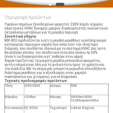
Περιγραφή προϊόντων
Υψηλών σημείων ξενοδοχείων φορητός 220V λόμπι ισχυρός
ηλεκτρικός HVAC δύναμης μαύρος διασκορπιστής ουσιαστικού
πετρελαίου μετάλλων για τη μεγάλη περιοχή
Συνοπτική οδηγία:
MX-802 σχεδιάζονται γιατί η μεγάλη μεγέθους scenting αγορά
κατηγορίας περιοχών υψηλή που απαιτούν την ιδιαίτερη
διάχυση, που συνδέεται ιδανικά με το σύστημα HVAC σας αυτό
θα αυξήσει επίσης την αποδοτικότητα από επάνω tp 50%
(έναντι να διασκορπίσει κατ' ευθείαν στον αέρα)
Χαρακτηρίζοντας τα μικρά ή μεγάλα μπουκάλια αρώματος,
αυτή η σειρά είναι όλη για τη φιλικότητα προς το χρήστη και
την ευελιξία. Με τη σειρά μας μπορείτε μυρωδιά οποιοδήποτε
διάστημα μεγέθους και ο εξοπλισμός είναι χαμηλό
maintanence και χτισμένος για να διαρκέσει.
Τεχνικές προδιαγραφές προϊόντων:
Τάση:
220V/50HZ
Δύναμη:
50W
Θόρυβος:
<32dba>
Κάλυψη:
3000cbm/8000-
10,000square πόδια
Πιστοποίηση:
CE, ROHS
Τεχνολογία:
Cold-air διάχυση