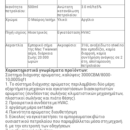
Ικανότητα
500ml
Ανώτατη
3.0 ml/h±5%
πετρελαίου:
κατανάλωση
πετρελαίου:
Χρώμα:
Ο Μαύρος/ασήμι
Υλικό:
Αργίλιο
Πηγή ισχύος:
Ηλεκτρικός
Εγκατάσταση:
HVAC
Αεραντλία
Εμπορικό σήμα
Ακροφύσιο:
316L ανοξείδωτο steel.no
της Mac Twaiwan
που εμποδίζει, καμία
αέρα, διάρκεια
διαρροή, καμία
ζωής 20.000
συντήρηση ανάγκης σε 2
ωρών
έτη, αποταμίευση
πετρελαίου
Χαρακτηριστικά γνωρίσματα προϊόντων:
Σύστημα διάχυσης αρώματος, καλύψεις 3000CBM/8000-
10,000Sqft
1. Το σύστημα διάχυσης αρώματος περιλαμβάνει δύο μέρη:
εξαρτήματα μηχανών και εγκαταστάσεων διασκορπιστών
αρώματος (συνδέοντας σωλήνας κλιματιστικών μηχανημάτων,
πλαστικοί σωλήνας και πιάτο θέσης).
2. Προαιρετικά συνδέστε με HVAC.
3. εργάσιμη μέρα settable
4. Πυκνότητα αρώματος διευθετήσιμη
5. Εύκολος να εγκαταστήσει το εμπορευματοκιβώτιο
ουσιαστικού πετρελαίου που παρεμβάλλεται μέσα στη μηχανή.
6. με την επιτροπή των οδηγήσεων.