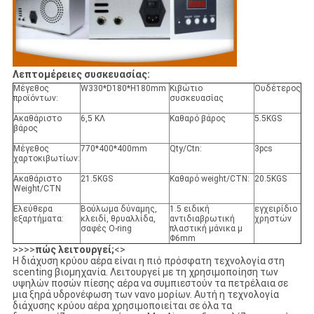
Λεπτομέρειες συσκευασίας:
Μέγεθος
W330*D180*H180mm
Κιβώτιο
Ουδέτερος
προϊόντων:
συσκευασίας
Ακαθάριστο
6,5 ΚΛ
Καθαρό βάρος
5.5KGS
βάρος
Μέγεθος
770*400*400mm
Qty/Ctn:
3pcs
χαρτοκιβωτίων:
Ακαθάριστο
21.5KGS
Καθαρό weight/CTN:
20.5KGS
Weight/CTN
Ελεύθερα
Βούλωμα δύναμης,
1.5 ειδική
εγχειρίδιο
εξαρτήματα:
κλειδί, θρυαλλίδα,
αντιδιαβρωτική
χρηστών
σαφές O-ring
πλαστική μάνικα μ
Φ6mm
>>>>
πώς λειτουργεί;
<>
Η διάχυση κρύου αέρα είναι η πιό πρόσφατη τεχνολογία στη
scenting βιομηχανία. Λειτουργεί με τη χρησιμοποίηση των
υψηλών ποσών πίεσης αέρα να συμπιεστούν τα πετρέλαια σε
μια ξηρά υδρονέφωση των νανο μορίων. Αυτή η τεχνολογία
διάχυσης κρύου αέρα χρησιμοποιείται σε όλα τα