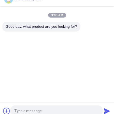
3:05 AM
loading...
Good day, what product are you looking for?
Λαϊκή κατηγορία
Όλα
Μηχανή Αέρα 
Μηχανή 
Μυρωδιάς
Διασκορπιστών 
Μυρωδιάς
Διασκορπιστής 
Hotel Collection 
Αρώματος Αέρα
Fragrance Oil
Διασκορπιστές 
Διασκορπιστές 
Ουσιαστικού 
Aromatherapy
Πετρελαίου
Άνυδρος 
Διασκορπιστής 
Διασκορπιστής 
Αέρα Αυτοκινήτων
Αρώματος
Αίτηση κράτησης