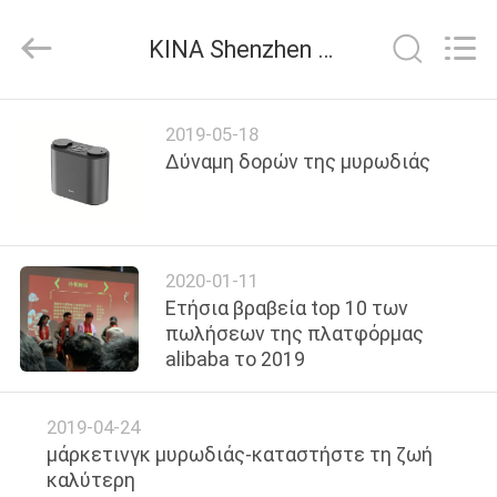
Shenzhen
Maxwin
Industrial
ΚΙΝΑ Shenzhen Maxwin Industrial Co., Ltd. εταιρικά νέα
Co.,
Ltd..
All
Rights
Reserved.
ΣΠΊΤΙ
2019-05-18
Δύναμη δορών της μυρωδιάς
ΠΡΟΪΌΝΤΑ
ΠΕΡΊΠΟΥ
2020-01-11
ΕΜΕΊΣ
Ετήσια βραβεία top 10 των
πωλήσεων της πλατφόρμας
alibaba το 2019
ΓΎΡΟΣ
ΕΡΓΟΣΤΑΣΊΩΝ
2019-04-24
μάρκετινγκ μυρωδιάς-καταστήστε τη ζωή
ΠΟΙΟΤΙΚΌΣ
καλύτερη