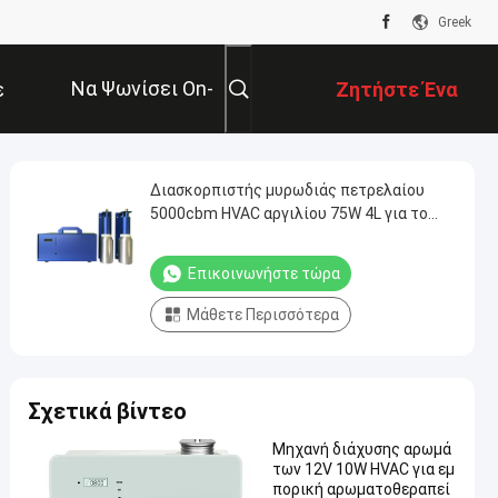
Greek
Να Ψωνίσει On-
ε
Ζητήστε Ένα
Line
ε
Απόσπασμα
Διασκορπιστής μυρωδιάς πετρελαίου
5000cbm HVAC αργιλίου 75W 4L για το
ξενοδοχείο
Επικοινωνήστε τώρα
Μάθετε Περισσότερα
Σχετικά βίντεο
Μηχανή διάχυσης αρωμά
των 12V 10W HVAC για εμ
πορική αρωματοθεραπεί