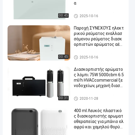
α
hvac σύστημα μυρωδιάς
00:45
2025-10-16
Παροχή ΣΥΝΕΧΟΎΣ ηλεκτ
ρικού ρεύματος εναλλασ
σόμενου ρεύματος διασκ
ορπιστών αρώματος αέρ
α Aromatherapy Υπουργε
ίων Εσωτερικών
Μηχανή διασκορπιστών μυρ
00:45
2025-10-16
ωδιάς
Διασκορπιστής αρώματο
ς λόμπι 75W 5000cbm 6.5
ml/h HVACcommercial ξε
νοδοχείων, μηχανή διασκ
ορπιστών μυρωδιάς HVA
C
hvac σύστημα μυρωδιάς
00:31
2020-11-28
400 ml Λευκός πλαστικό
ς διασκορπιστής αρωματ
οθεραπείας για μπάνιο ελ
αφρύ και χαμηλού θορύβ
ου