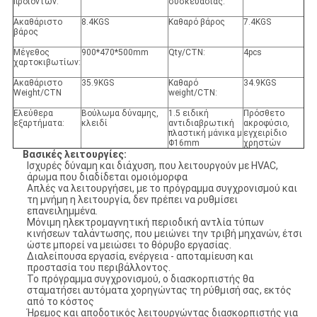
προϊόντων:
συσκευασίας:
Ακαθάριστο
8.4KGS
Καθαρό βάρος
7.4KGS
βάρος
Μέγεθος
900*470*500mm
Qty/CTN:
4pcs
χαρτοκιβωτίων:
Ακαθάριστο
35.9KGS
Καθαρό
34.9KGS
Weight/CTN
weight/CTN:
Ελεύθερα
Βούλωμα δύναμης,
1.5 ειδική
Πρόσθετο
εξαρτήματα:
κλειδί
αντιδιαβρωτική
ακροφύσιο,
πλαστική μάνικα μ
εγχειρίδιο
Φ16mm
χρηστών
Βασικές λειτουργίες:
Ισχυρές δύναμη και διάχυση, που λειτουργούν με HVAC,
άρωμα που διαδίδεται ομοιόμορφα
Απλές να λειτουργήσει, με το πρόγραμμα συγχρονισμού και
τη μνήμη η λειτουργία, δεν πρέπει να ρυθμίσει
επανειλημμένα.
Μόνιμη ηλεκτρομαγνητική περιοδική αντλία τύπων
κινήσεων ταλάντωσης, που μειώνει την τριβή μηχανών, έτσι
ώστε μπορεί να μειώσει το θόρυβο εργασίας.
Διαλείπουσα εργασία, ενέργεια - αποταμίευση και
προστασία του περιβάλλοντος.
Το πρόγραμμα συγχρονισμού, ο διασκορπιστής θα
σταματήσει αυτόματα χορηγώντας τη ρύθμισή σας, εκτός
από το κόστος
Ήρεμος και αποδοτικός λειτουργώντας διασκορπιστής για