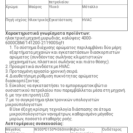
πετρελαίου:
Χρώμα:
Μαύρος
Υλικό:
Μέταλλο
Πηγή ισχύος:
Ηλεκτρικός
Εγκατάσταση:
HVAC
Χαρακτηριστικά γνωρίσματα προϊόντων:
ηλεκτρική μηχανή μυρωδιάς, καλύψεις 4000-
6000CBM/141200-211900Sqft
1. Το σύστημα διάχυσης αρώματος περιλαμβάνει δύο μέρη:
εξαρτήματα μηχανών και εγκαταστάσεων διασκορπιστών
αρώματος (συνδέοντας σωλήνας κλιματιστικών
μηχανημάτων, πλαστικοί σωλήνας και πιάτο θέσης).
2. Προαιρετικά συνδέστε με HVAC.
3. Προταγμένη εργασία-χρονική σειρά.
4. Διευθετήσιμη ρύθμιση πυκνότητας αρώματος
διασκορπίζοντας.
5. Εύκολος να εγκαταστήσει το εμπορευματοκιβώτιο
ουσιαστικού πετρελαίου που παρεμβάλλεται μέσα στη μηχανή.
6. με την επιτροπή LCD.
7. με το συγκρότημα ηλεκτρονικών υπολογιστών
μικροϋπολογιστών.
8.Use έξοχη κρίσιμη τεχνολογία διάσπασης σε άτομα
μικροϋπολογιστών νανομέτρων, καθαρισμένο μέγεθος
μορίων, ποσοστό σταθερής ροής.
Λεπτομέρειες συσκευασίας:
Μέγεθος
W300*D150*H360mm
Κιβώτιο
Ουδέτερος