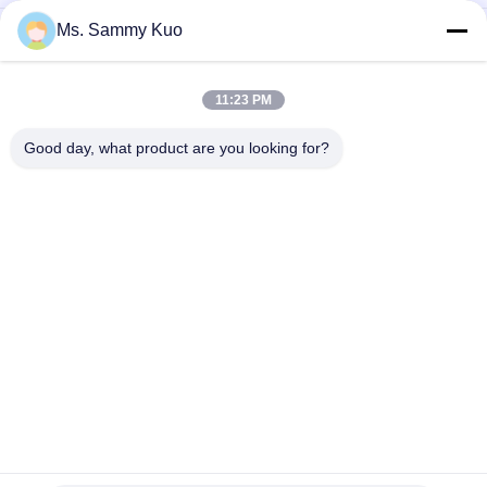
Ms. Sammy Kuo
Μακράς διαρκείας μηχανή διασκορπιστών μυρωδιάς ABS PP
με τον όγκο ψεκασμού 25-50ml/H
5 Ομάδες Χρονοδιακόπτης Ρυθμίσεις Ξενοδοχείο Μυρωτή
11:23 PM
μηχανή, 120 ml Μυρωτική χωρητικότητα Αερο αρωματική
μηχανή
Good day, what product are you looking for?
Λαϊκή κατηγορία
Όλα
Μηχανή Αέρα 
Μηχανή 
Μυρωδιάς
Διασκορπιστών 
Μυρωδιάς
Διασκορπιστής 
Hotel Collection 
Αρώματος Αέρα
Fragrance Oil
Διασκορπιστές 
Διασκορπιστές 
Ουσιαστικού 
Aromatherapy
Πετρελαίου
Άνυδρος 
Διασκορπιστής 
Διασκορπιστής 
Αέρα Αυτοκινήτων