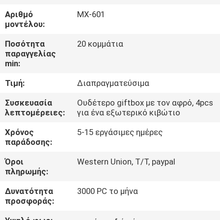
ΈΛΕΓΧΟΣ
Αριθμό
MX-601
μοντέλου:
ΜΑΣ
Ποσότητα
20 κομμάτια
ΕΛΆΤΕ
παραγγελίας
min:
ΣΕ
Τιμή:
Διαπραγματεύσιμα
ΕΠΑΦΉ
ΜΕ
Συσκευασία
Ουδέτερο giftbox με τον αφρό, 4pcs
λεπτομέρειες:
για ένα εξωτερικό κιβώτιο
Χρόνος
5-15 εργάσιμες ημέρες
ΖΗΤΉΣΤΕ
παράδοσης:
ΈΝΑ
Όροι
Western Union, T/T, paypal
ΑΠΌΣΠΑΣΜΑ
πληρωμής:
Δυνατότητα
3000 PC το μήνα
SHOPPING
προσφοράς:
ONLINE