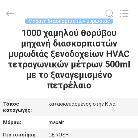
Shenzhen
Maxwin
Industrial
Co.,
Ltd..
Μηχανή διασκορπιστών μυρωδιάς
All
Rights
Reserved.
1000 χαμηλού θορύβου
ΣΠΊΤΙ
μηχανή διασκορπιστών
ΠΡΟΪΌΝΤΑ
μυρωδιάς ξενοδοχείων HVAC
τετραγωνικών μέτρων 500ml
ΠΕΡΊΠΟΥ
με το ξαναγεμισμένο
ΕΜΕΊΣ
πετρέλαιο
ΓΎΡΟΣ
Τόπος
κατασκευασμένος στην Κίνα
καταγωγής:
ΕΡΓΟΣΤΑΣΊΩΝ
Μάρκα:
maxair
ΠΟΙΟΤΙΚΌΣ
Πιστοποίηση:
CE,ROSH