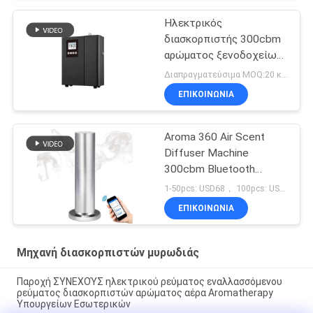
Ηλεκτρικός
διασκορπιστής 300cbm
αρώματος ξενοδοχείων
Hvac που στέκεται μόνο
Διαπραγματεύσιμα MOQ:20 κομμάτια
ΕΠΙΚΟΙΝΩΝΊΑ
Aroma 360 Air Scent
Diffuser Machine
300cbm Bluetooth
Mobile App Control
1-50pcs: USD68， 100pcs: USD65, 500pcs: USD60 MOQ:10 τεμ για προσαρμοσμένη μάρκα στο μηχάνημα
ΕΠΙΚΟΙΝΩΝΊΑ
Μηχανή διασκορπιστών μυρωδιάς
Παροχή ΣΥΝΕΧΟΎΣ ηλεκτρικού ρεύματος εναλλασσόμενου
ρεύματος διασκορπιστών αρώματος αέρα Aromatherapy
Υπουργείων Εσωτερικών