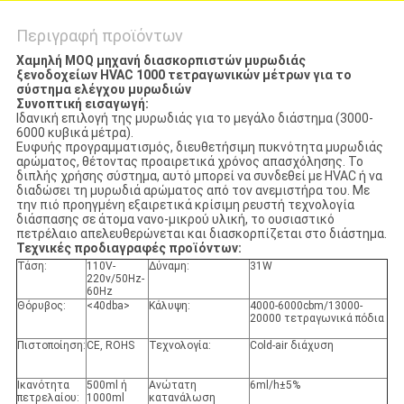
Περιγραφή προϊόντων
Χαμηλή MOQ μηχανή διασκορπιστών μυρωδιάς
ξενοδοχείων HVAC 1000 τετραγωνικών μέτρων για το
σύστημα ελέγχου μυρωδιών
Συνοπτική εισαγωγή:
Ιδανική επιλογή της μυρωδιάς για το μεγάλο διάστημα (3000-
6000 κυβικά μέτρα).
Ευφυής προγραμματισμός, διευθετήσιμη πυκνότητα μυρωδιάς
αρώματος, θέτοντας προαιρετικά χρόνος απασχόλησης. Το
διπλής χρήσης σύστημα, αυτό μπορεί να συνδεθεί με HVAC ή να
διαδώσει τη μυρωδιά αρώματος από τον ανεμιστήρα του. Με
την πιό προηγμένη εξαιρετικά κρίσιμη ρευστή τεχνολογία
διάσπασης σε άτομα νανο-μικρού υλική, το ουσιαστικό
πετρέλαιο απελευθερώνεται και διασκορπίζεται στο διάστημα.
Τεχνικές προδιαγραφές προϊόντων:
Τάση:
110V-
Δύναμη:
31W
220v/50Hz-
60Hz
Θόρυβος:
<40dba>
Κάλυψη:
4000-6000cbm/13000-
20000 τετραγωνικά πόδια
Πιστοποίηση:
CE, ROHS
Τεχνολογία:
Cold-air διάχυση
Ικανότητα
500ml ή
Ανώτατη
6ml/h±5%
πετρελαίου:
1000ml
κατανάλωση