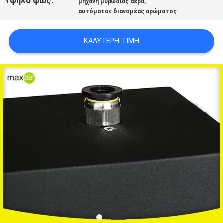
Υψηλό φως:
,
μηχανή μυρωδιάς αέρα
αυτόματος διανομέας αρώματος
SITEMAP
ΚΑΛΎΤΕΡΗ ΤΙΜΉ
PRIVACY
POLICY