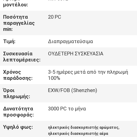
ΈΛΕΓΧΟΣ
μοντέλου:
Ποσότητα
20 PC
ΜΑΣ
παραγγελίας
min:
ΕΛΆΤΕ
Τιμή:
Διαπραγματεύσιμα
ΣΕ
ΕΠΑΦΉ
Συσκευασία
ΟΥΔΕΤΕΡΗ ΣΥΣΚΕΥΑΣΙΑ
λεπτομέρειες:
ΜΕ
Χρόνος
3-5 ημέρες μετά από την πληρωμή
παράδοσης:
100%
ΖΗΤΉΣΤΕ
Όροι
EXW/FOB (Shenzhen)
ΈΝΑ
πληρωμής:
ΑΠΌΣΠΑΣΜΑ
Δυνατότητα
3000 PC το μήνα
προσφοράς:
SHOPPING
Υψηλό φως:
,
ηλεκτρικός διασκορπιστής αρώματος
ONLINE
ηλεκτρικός διασκορπιστής αέρα