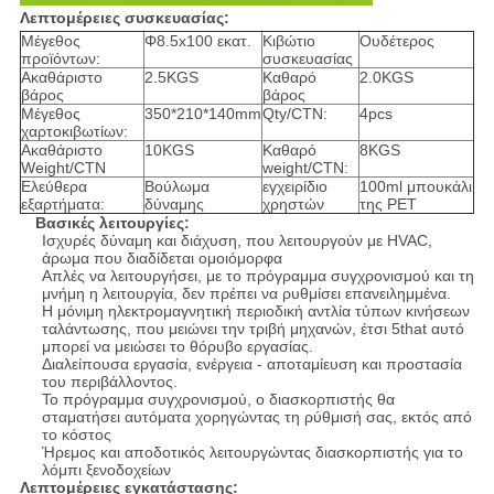
Λεπτομέρειες συσκευασίας:
Μέγεθος
Φ8.5x100 εκατ.
Κιβώτιο
Ουδέτερος
προϊόντων:
συσκευασίας
Ακαθάριστο
2.5KGS
Καθαρό
2.0KGS
βάρος
βάρος
Μέγεθος
350*210*140mm
Qty/CTN:
4pcs
χαρτοκιβωτίων:
Ακαθάριστο
10KGS
Καθαρό
8KGS
Weight/CTN
weight/CTN:
Ελεύθερα
Βούλωμα
εγχειρίδιο
100ml μπουκάλι
εξαρτήματα:
δύναμης
χρηστών
της PET
Βασικές λειτουργίες:
Ισχυρές δύναμη και διάχυση, που λειτουργούν με HVAC,
άρωμα που διαδίδεται ομοιόμορφα
Απλές να λειτουργήσει, με το πρόγραμμα συγχρονισμού και τη
μνήμη η λειτουργία, δεν πρέπει να ρυθμίσει επανειλημμένα.
Η μόνιμη ηλεκτρομαγνητική περιοδική αντλία τύπων κινήσεων
ταλάντωσης, που μειώνει την τριβή μηχανών, έτσι 5that αυτό
μπορεί να μειώσει το θόρυβο εργασίας.
Διαλείπουσα εργασία, ενέργεια - αποταμίευση και προστασία
του περιβάλλοντος.
Το πρόγραμμα συγχρονισμού, ο διασκορπιστής θα
σταματήσει αυτόματα χορηγώντας τη ρύθμισή σας, εκτός από
το κόστος
Ήρεμος και αποδοτικός λειτουργώντας διασκορπιστής για το
λόμπι ξενοδοχείων
Λεπτομέρειες εγκατάστασης: