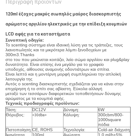
Περιγραφή προϊόντων
120ml έξοχος μακρύς σιωπηλός μαύρος διασκορπιστής
αρώματος αργιλίου ηλεκτρικός με την επίδειξη κουμπιών
LCD αφής για τα καταστήματα
Συνοπτική οδηγία:
Το scenting σύστημα είναι ιδανική λύση για τις τράπεζες, τους
λιανοπωλητές και τα μικρότερα λόμπι ξενοδοχείων με
300m3.Thanks
στο του που μειώνεται κοιτάζει, λείο σώμα αργιλίου και plug&play
δυνατότητα. Είναι επίσης ένα μεγάλο για το γραφείο
υποδοχές, αίθουσες αναμονής οδοντιάτρων και σπίτια.
Είναι λεπτό και η μοντέρνη μορφή συμπληρώνει την απλοϊκή
λειτουργία της
Αυτός ο scenting διασκορπιστής σχεδιάζεται για να κάνει στην
επιχείρηση ή το σπίτι σας αβίαστη. Εύκολα αλλαγή
μεταξύ των τεσσάρων διαφορετικών τοποθετήσεων δύναμης
αρώματος με τα κουμπιά αφής.
Τεχνικές προδιαγραφές προϊόντων:
Τάση:
DC12V
Δύναμη:
6W
Θόρυβος:
Κάλυψη:
300cbm/800-
<30dba>
1000square
πόδια
Πιστοποίηση:
CE, ROHS
Τεχνολογία:
Cold-air διάχυση
Ικανότητα
100ml
Ανώτατη
1.0 ml/h±5%