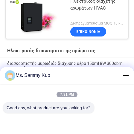
Ηλεκτρικός διαχέτης
αρωμάτων HVAC
Διαπραγματεύσιμα MOQ:10 κομμάτια
ΕΠΙΚΟΙΝΩΝΊΑ
Ηλεκτρικός διασκορπιστής αρώματος
διασκορπιστής μυρωδιάς διάχυσης αέρα 150ml 8W 300cbm
για τον έλεγχο οσμών
Ms. Sammy Kuo
μηχανή αρώματος λουτρών 8W 12V1A 300CBM για τον έλεγχο
οσμών
7:31 PM
Scented μηχανή 300m3 διασκορπιστών πετρελαίου λουτρών
8W 150ml ξενοδοχείων
Good day, what product are you looking for?
Λαϊκή κατηγορία
Όλα