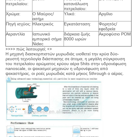
πετρελαίου:
κατανάλωση
πετρελαίου:
Χρώμα:
Ο Μαύρος/
Υλικό:
Αργίλιο
ασήμι
Πηγή ισχύος:
Ηλεκτρικός
Εγκατάσταση:
Φορητός/
εφεδρεία
Αεραντλία
Ιαπωνικό
διάρκεια ζωής
Ακροφύσιο POM
εμπορικό σήμα
8000 ωρών
Nidec
>>>>
πώς λειτουργεί;
<>
Η μηχανή διασκορπιστών μυρωδιάς υιοθετεί την κρύα δύο-
ρευστή τεχνολογία διάσπασης σε άτομα, η μεγάλη σύγκρουση
του πετρελαίου αρώματος κρύου αέρα 5hits στην υδρονέφωση
nanoscale, οι ψεκασμοί μηχανών η υδρονέφωση από
ψεκαστήρας, οι ροές μυρωδιάς κατά μήκος 5through ο αέρας.