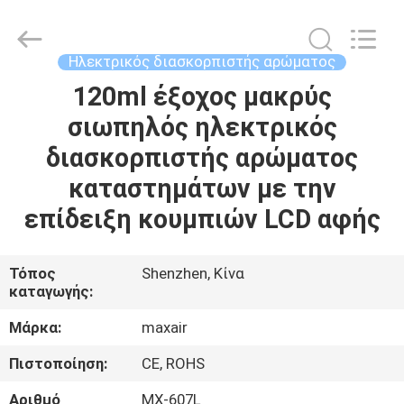
Shenzhen
Maxwin
Industrial
Co.,
Ltd..
Ηλεκτρικός διασκορπιστής αρώματος
All
Rights
Reserved.
120ml έξοχος μακρύς
ΣΠΊΤΙ
σιωπηλός ηλεκτρικός
ΠΡΟΪΌΝΤΑ
διασκορπιστής αρώματος
καταστημάτων με την
ΠΕΡΊΠΟΥ
επίδειξη κουμπιών LCD αφής
ΕΜΕΊΣ
Τόπος
Shenzhen, Κίνα
καταγωγής:
ΓΎΡΟΣ
ΕΡΓΟΣΤΑΣΊΩΝ
Μάρκα:
maxair
Πιστοποίηση:
CE, ROHS
ΠΟΙΟΤΙΚΌΣ
Αριθμό
MX-607L