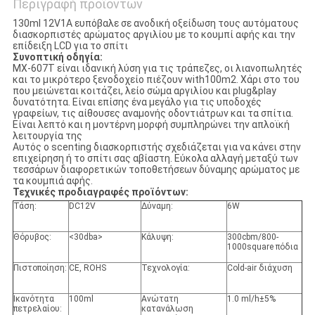
Περιγραφή προϊόντων
130ml 12V1A ευπόβαλε σε ανοδική οξείδωση τους αυτόματους
διασκορπιστές αρώματος αργιλίου με το κουμπί αφής και την
επίδειξη LCD για το σπίτι
Συνοπτική οδηγία:
MX-607T είναι ιδανική λύση για τις τράπεζες, οι λιανοπωλητές
και το μικρότερο ξενοδοχείο πιέζουν with100m2. Χάρι στο του
που μειώνεται κοιτάζει, λείο σώμα αργιλίου και plug&play
δυνατότητα. Είναι επίσης ένα μεγάλο για τις υποδοχές
γραφείων, τις αίθουσες αναμονής οδοντιάτρων και τα σπίτια.
Είναι λεπτό και η μοντέρνη μορφή συμπληρώνει την απλοϊκή
λειτουργία της
Αυτός ο scenting διασκορπιστής σχεδιάζεται για να κάνει στην
επιχείρηση ή το σπίτι σας αβίαστη. Εύκολα αλλαγή μεταξύ των
τεσσάρων διαφορετικών τοποθετήσεων δύναμης αρώματος με
τα κουμπιά αφής.
Τεχνικές προδιαγραφές προϊόντων:
Τάση:
DC12V
Δύναμη:
6W
Θόρυβος:
<30dba>
Κάλυψη:
300cbm/800-
1000square πόδια
Πιστοποίηση:
CE, ROHS
Τεχνολογία:
Cold-air διάχυση
Ικανότητα
100ml
Ανώτατη
1.0 ml/h±5%
πετρελαίου:
κατανάλωση