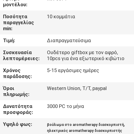
ΈΛΕΓΧΟΣ
μοντέλου:
Ποσότητα
10 κομμάτια
ΜΑΣ
παραγγελίας
min:
ΕΛΆΤΕ
Τιμή:
Διαπραγματεύσιμα
ΣΕ
ΕΠΑΦΉ
Συσκευασία
Ουδέτερο giftbox με τον αφρό,
λεπτομέρειες:
10pcs για ένα εξωτερικό κιβώτιο
ΜΕ
Χρόνος
5-15 εργάσιμες ημέρες
παράδοσης:
ΖΗΤΉΣΤΕ
Όροι
Western Union, T/T, paypal
ΈΝΑ
πληρωμής:
ΑΠΌΣΠΑΣΜΑ
Δυνατότητα
3000 PC το μήνα
προσφοράς:
SHOPPING
Υψηλό φως:
,
βούλωμα στο aromatherapy διασκορπιστή
ONLINE
ηλεκτρικός aromatherapy διασκορπιστής