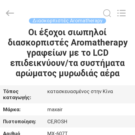
Shenzhen
Maxwin
Industrial
Co.,
Ltd..
Διασκορπιστές Aromatherapy
All
Rights
Reserved.
Οι έξοχοι σιωπηλοί
ΣΠΊΤΙ
διασκορπιστές Aromatherapy
ΠΡΟΪΌΝΤΑ
γραφείων με το LCD
επιδεικνύουν/τα συστήματα
ΠΕΡΊΠΟΥ
αρώματος μυρωδιάς αέρα
ΕΜΕΊΣ
Τόπος
κατασκευασμένος στην Κίνα
καταγωγής:
ΓΎΡΟΣ
ΕΡΓΟΣΤΑΣΊΩΝ
Μάρκα:
maxair
Πιστοποίηση:
CE,ROSH
ΠΟΙΟΤΙΚΌΣ
Αριθμό
MX-607T