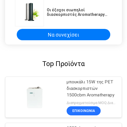
Οι έξοχοι σιωπηλοί
διασκορπιστές Aromatherapy
γραφείων με το LCD
επιδεικνύουν/τα συστήματα
αρώματος μυρωδιάς αέρα
Να συνεχίσει
Top Προϊόντα
μπουκάλι 15W της PET
διασκορπιστών
1500cbm Aromatherapy
Διαπραγματεύσιμα MOQ:Διαπραγματεύσιμος
ΕΠΙΚΟΙΝΩΝΊΑ