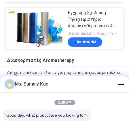
Έγχρωμη Σχεδίαση
Τηλεχειριστήριο
Αρωματοθεραπευτικών
Διαχυτών
USD 80-100 MOQ:20 κομμάτια
ΕΠΙΚΟΙΝΩΝΊΑ
Διασκορπιστές Aromatherapy
Διαχέτης αιθέριων ελαίων για μικρές περιοχές, με μεταλλικό
περίβλημα
Ms. Sammy Kuo
Γραφείο εργασίας, προαιρετικός διαχέτης ελαίου, μεταλλική
θήκη, πλαστικό μπουκάλι 500 ml
3:49 AM
Οικία Ξενοδοχείο Γραφείο Αρωματική διάχυση ελαίου με
μεταλλικό περίβλημα και επίπεδο θορύβου 40dBa
Good day, what product are you looking for?
Λαϊκή κατηγορία
Όλα