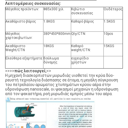
Λεπτομέρειες συσκευασίας:
Μέγεθος προϊόντων:
Φ85x300 χιλ.
Κιβώτιο
Ουδέτερος
συσκευασίας
Ακαθάριστο βάρος
1.8KGS
Καθαρό βάρος
1.5KGS
Μέγεθος
380*450*800mm
Qty/CTN:
10pcs
χαρτοκιβωτίων:
Ακαθάριστο
18KGS
Καθαρό
15KGS
Weight/CTN
weight/CTN:
Ελεύθερα εξαρτήματα:
Βούλωμα
εγχειρίδιο
δύναμης
χρηστών
>>>>
πώς λειτουργεί;
<>
Η μηχανή διασκορπιστών μυρωδιάς υιοθετεί την κρύα δύο-
ρευστή τεχνολογία διάσπασης σε άτομα, η μεγάλη σύγκρουση
του πετρελαίου αρώματος χτυπημάτων κρύου αέρα στην
υδρονέφωση nanoscale, οι ψεκασμοί μηχανών η υδρονέφωση
από τον ψεκαστήρα, ροή μυρωδιάς εμπρός μέσω του αέρα.