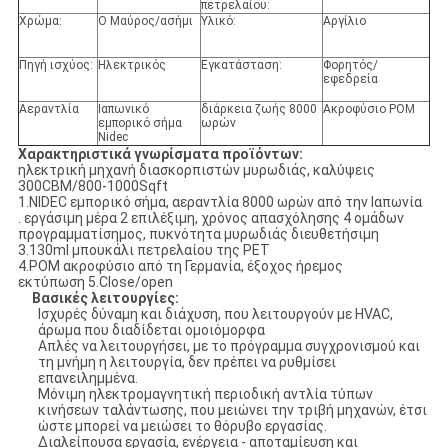
πετρελαίου:
Χρώμα:
Ο Μαύρος/ασήμι
Υλικό:
Αργίλιο
Πηγή ισχύος:
Ηλεκτρικός
Εγκατάσταση:
Φορητός/
εφεδρεία
Αεραντλία
Ιαπωνικό
διάρκεια ζωής 8000
Ακροφύσιο POM
εμπορικό σήμα
ωρών
Nidec
Χαρακτηριστικά γνωρίσματα προϊόντων:
ηλεκτρική μηχανή διασκορπιστών μυρωδιάς, καλύψεις
300CBM/800-1000Sqft
1.NIDEC εμπορικό σήμα, αεραντλία 8000 ωρών από την Ιαπωνία
. εργάσιμη μέρα 2 επιλέξιμη, χρόνος απασχόλησης 4 ομάδων
προγραμματίσημος, πυκνότητα μυρωδιάς διευθετήσιμη
3.130ml μπουκάλι πετρελαίου της PET
4.POM ακροφύσιο από τη Γερμανία, έξοχος ήρεμος
εκτύπωση 5.Close/open
Βασικές λειτουργίες:
Ισχυρές δύναμη και διάχυση, που λειτουργούν με HVAC,
άρωμα που διαδίδεται ομοιόμορφα
Απλές να λειτουργήσει, με το πρόγραμμα συγχρονισμού και
τη μνήμη η λειτουργία, δεν πρέπει να ρυθμίσει
επανειλημμένα.
Μόνιμη ηλεκτρομαγνητική περιοδική αντλία τύπων
κινήσεων ταλάντωσης, που μειώνει την τριβή μηχανών, έτσι
ώστε μπορεί να μειώσει το θόρυβο εργασίας.
Διαλείπουσα εργασία, ενέργεια - αποταμίευση και