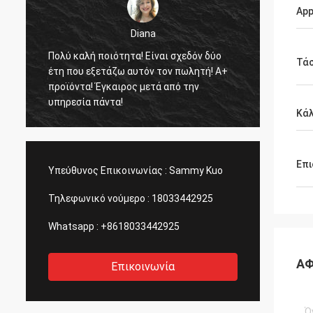
App
Diana
Πολύ καλή ποιότητα! Είναι σχεδόν δύο
Πολύ κ
Τά
έτη που εξετάζω αυτόν τον πωλητή! A+
περιγρ
προϊόντα! Έγκαιρος μετά από την
Είναι 
υπηρεσία πάντα!
Πολύ 
Κά
διασκ
Επι
Υπεύθυνος Επικοινωνίας :
Sammy Kuo
Τηλεφωνικό νούμερο :
18033442925
Whatsapp :
+8618033442925
ΑΦ
Επικοινωνία