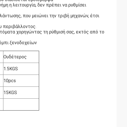
ήμη η λειτουργία, δεν πρέπει να ρυθμίσει
άντωσης, που μειώνει την τριβή μηχανών, έτσι
ου περιβάλλοντος.
τόματα χορηγώντας τη ρύθμισή σας, εκτός από το
όμπι ξενοδοχείων
Ουδέτερος
1.5KGS
10pcs
15KGS