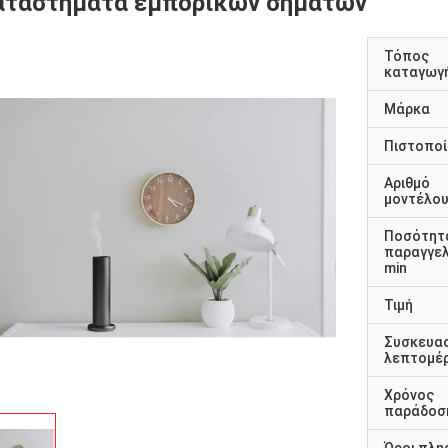
αταστήματα εμπορικών σημάτων
Τόπος
καταγωγ
Μάρκα
Πιστοποί
Αριθμό
μοντέλο
Ποσότητ
παραγγελ
min
Τιμή
Συσκευα
λεπτομέρ
Χρόνος
παράδοσ