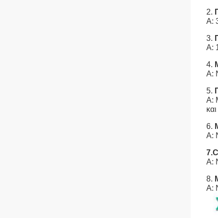
2.
Α: 
3.
Α: 
4.
Α:
5.
Α: 
και
6.
Α: 
7.
Α: 
8.
Α: 