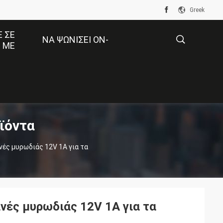
Greek
 ΣΕ
ΝΑ ΨΩΝΊΣΕΙ ON-
 ΜΕ
LINE
描
ϊόντα
述
ές μυρωδιάς 12V 1A για τα
νές μυρωδιάς 12V 1A για τα