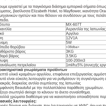
υμε εργαστεί με τα παγκόσμια διάσημα εμπορικά σήματα όπως
ματος, βασίλισσα Elizabeth Hotel, το Mayflower, ικανότητα O
μηχανικών ηγετών και που θέλουν να συνδέσουν με τους πελάτε
πεδο.
ότυπο
MX-607T
ραντλία
Αεραντλία της Ιαπωνίας
ικό
Αργίλιο
ση
12V1A
ναμη
5W
ίπεδο θορύβου
<38dba>
αθάριστο βάρος
3KG
θαρό βάρος
3.5KG
λυψη
100-200m3
τανάλωση πετρελαίου
1ml/h±5% (συνεχής εργ
ρακτηριστικά γνωρίσματα προϊόντων
λεπτό υλικό κραμάτων αργιλίου, επιφάνεια επεξεργασίας αμμόσ
αυτό είναι εύκολη λειτουργία για να ρυθμίσουν τη συγκέντρω
μακράς διαρκείας αντλία συμπίεσης της Ιαπωνίας
εμφάνιση Beautuful με την πολλαπλάσια παράθεση χρωμάτων.
έξοχο σιωπηλό deisgn το κάνουν το άνετο συναίσθημα.
πολλά χρώματα διαθέσιμα για να ικανοποιήσει οποιαδήποτε περ
ασικές λειτουργίες:
υρές δύναμη και διάχυση, που λειτουργούν με HVAC, άρωμα π