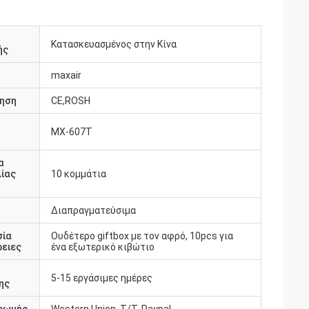
Κατασκευασμένος στην Κίνα
ής
maxair
ηση
CE,ROSH
MX-607T
υ
α
ίας
10 κομμάτια
Διαπραγματεύσιμα
σία
Ουδέτερο giftbox με τον αφρό, 10pcs για
ειες
ένα εξωτερικό κιβώτιο
5-15 εργάσιμες ημέρες
ης