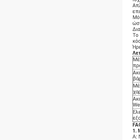
Απλ
επ
Μόν
ώστ
Δια
Το 
κό
Ήρ
Λε
Μέ
πρ
Ακ
βά
Μέ
χα
Ακ
We
Ελ
εξ
FA
1.
Α: 