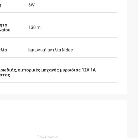
η
6W
τητα
130 ml
λαίου
λία
Ιαπωνική αντλία Nidec
υρωδιάς
,
εμπορικές μηχανές μυρωδιάς 12V 1A
,
ματος