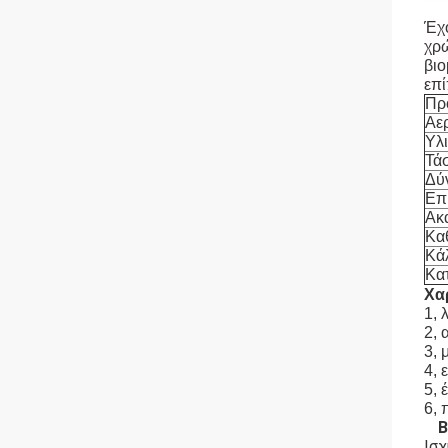
Έχο
χρώ
βιο
επί
Πρ
Αε
Υλ
Τά
Δύ
Επ
Ακ
Κα
Κά
Κα
Χα
1, 
2, 
3, 
4, 
5, 
6, 
Β
Ισχ