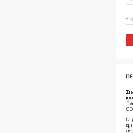
ΠΕ
Σι
κα
Ένα
OD
Οι 
εμπ
είν