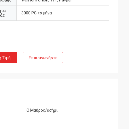
ρωμής
Western Union, T/T, Paypal
ητα
3000 PC το μήνα
άς
η Τιμή
Επικοινωνήστε
Ο Μαύρος/ασήμι