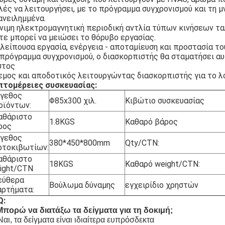
ές να λειτουργήσει, με το πρόγραμμα συγχρονισμού και τη μν
ανειλημμένα.
ιμη ηλεκτρομαγνητική περιοδική αντλία τύπων κινήσεων ταλ
ε μπορεί να μειώσει το θόρυβο εργασίας.
λείπουσα εργασία, ενέργεια - αποταμίευση και προστασία τ
πρόγραμμα συγχρονισμού, ο διασκορπιστής θα σταματήσει αυ
στος
εμος και αποδοτικός λειτουργώντας διασκορπιστής για το λ
πτομέρειες συσκευασίας:
γεθος
Φ85x300 χιλ.
Κιβώτιο συσκευασίας
οϊόντων:
αθάριστο
1.8KGS
Καθαρό βάρος
ρος
γεθος
380*450*800mm
Qty/CTN:
ρτοκιβωτίων:
αθάριστο
18KGS
Καθαρό weight/CTN:
ight/CTN
εύθερα
Βούλωμα δύναμης
εγχειρίδιο χρηστών
αρτήματα:
Q:
Μπορώ να διατάξω τα δείγματα για τη δοκιμή;
Ναι, τα δείγματα είναι ιδιαίτερα ευπρόσδεκτα