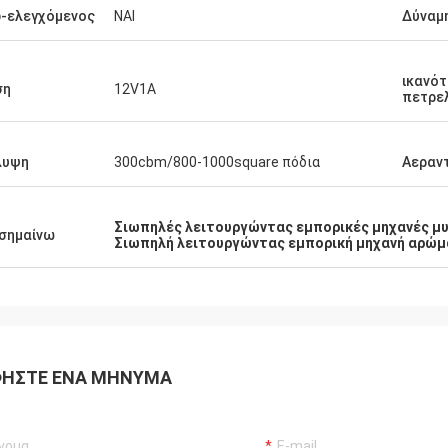
-ελεγχόμενος
ΝΑΙ
Δύναμ
Μωάμεθ
αλό προϊόν! Ακριβώς όπως
ικανό
ση
12V1A
πετρε
άφεται και στέλνοντας γρήγορα.
σιωπηλή και μεγάλη υδρονέφωση.
επαγγελματικός κατασκευαστής
λυψη
300cbm/800-1000square πόδια
Αεραντ
ορπιστών μυρωδιάς
Σιωπηλές λειτουργώντας εμπορικές μηχανές μ
σημαίνω
Σιωπηλή λειτουργώντας εμπορική μηχανή αρώ
ΉΣΤΕ ΈΝΑ ΜΉΝΥΜΑ