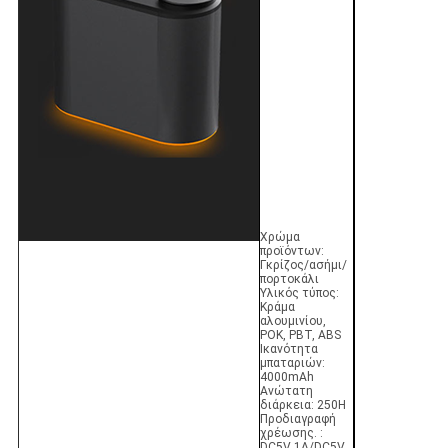
Χρώμα
προϊόντων:
Γκρίζος/ασήμι/
πορτοκάλι
Υλικός τύπος:
Κράμα
αλουμινίου,
POK, PBT, ABS
Ικανότητα
μπαταριών:
4000mAh
Ανώτατη
διάρκεια: 250H
Προδιαγραφή
χρέωσης. :
DC5V 1A/DC5V