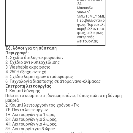
2A
Μπουκάλι
γυαλιού:
5ML/10ML/15ML
Περιβαλλοντικό
φως: Πορτοκαλί
περιβαλλοντικό
φως, μπλε φως
επιτροπής
λειτουργίας
Έξι λόγοι για τη σύσταση
Περιγραφή:
1.
Σχέδιο διπλός-ακροφυσίων
2. Σχέδιο αντι-υπερχείλισης
3. Washable ακροφύσιο
4. 250H έξοχη αντοχή
5. Σχέδιο λαμπτήρων ατμόσφαιρας
6. Τεχνολογία διάσπασης σε άτομα νανο-κλίμακας
Επιτροπή λειτουργίας
1. Κουμπί δύναμης: :
Πιέστε το κουμπί στη δύναμη επάνω, Τύπος πάλι στη δύναμη
μακριά.
2. Κουμπί λειτουργούντος χρόνου «Τ»:
ΣΕ: Πάντα λειτουργών
1H: Λειτουργών για 1 ώρα,
2H: Λειτουργών για 2 ώρες,
4H: Λειτουργών για 4 ώρες,
8H: Λειτουργία για 8 ώρες