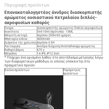
Περιγραφή προϊόντων
Επανακαταλογηστέος άνυδρος διασκορπιστής
αρώματος ουσιαστικού πετρελαίου διπλός-
ακροφυσίων καθαρός
Όνομα
Διασκορπιστής αρώματος διπλός-ακροφυσίων
Ικανότητα
5ml-10ml (πρότυπα) - 15ML
Μέγιστη αντοχή
περίπου 250H/60 ημέρες
Μπαταρία λίθιου
4000mAh
Διάρκεια της χρέωσης
περίπου 6.5H
Λειτουργία
Άνυδρα διάχυση/Aromatherapy αρώματος
Καθαρό βάρος
670 γ
Μέγεθος
14.4*6.4*12.3cm
* Υπάρχει ένα ορισμένο λάθος στο αποτέλεσμα μέτρησης λόγω
των διαφορετικών μεθόδων, οι οποίες υπόκεινται στο
πραγματικό προϊόν.
Εικόνα προϊόντων
Παράμετρος
προϊόντων