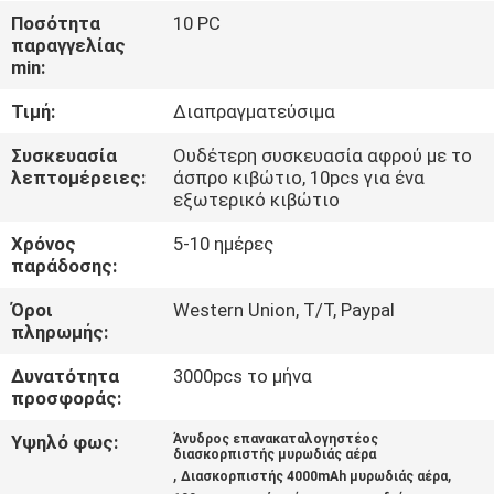
ΈΛΕΓΧΟΣ
Ποσότητα
10 PC
παραγγελίας
min:
ΜΑΣ
Τιμή:
Διαπραγματεύσιμα
ΕΛΆΤΕ
ΣΕ
Συσκευασία
Ουδέτερη συσκευασία αφρού με το
λεπτομέρειες:
άσπρο κιβώτιο, 10pcs για ένα
ΕΠΑΦΉ
εξωτερικό κιβώτιο
ΜΕ
Χρόνος
5-10 ημέρες
παράδοσης:
ΖΗΤΉΣΤΕ
Όροι
Western Union, T/T, Paypal
πληρωμής:
ΈΝΑ
ΑΠΌΣΠΑΣΜΑ
Δυνατότητα
3000pcs το μήνα
προσφοράς:
Υψηλό φως:
Άνυδρος επανακαταλογηστέος
SHOPPING
διασκορπιστής μυρωδιάς αέρα
,
,
Διασκορπιστής 4000mAh μυρωδιάς αέρα
ONLINE