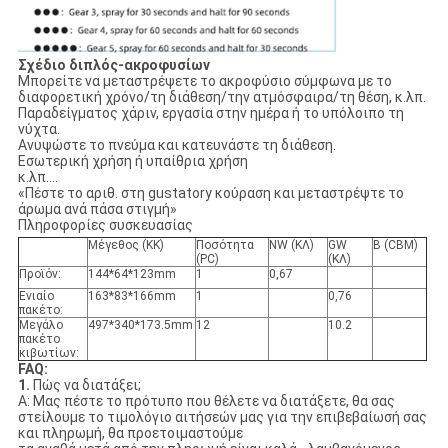
Σχέδιο διπλός-ακροφυσίων
Μπορείτε να μεταστρέψετε το ακροφύσιο σύμφωνα με το
διαφορετική χρόνο/τη διάθεση/την ατμόσφαιρα/τη θέση, κ.λπ.
Παραδείγματος χάριν, εργασία στην ημέρα ή το υπόλοιπο τη
νύχτα.
Ανυψώστε το πνεύμα και κατευνάστε τη διάθεση.
Εσωτερική χρήση ή υπαίθρια χρήση
κ.λπ….
«Πέστε το αριθ. στη gustatory κούραση και μεταστρέψτε το
άρωμα ανά πάσα στιγμή»
Πληροφορίες συσκευασίας
Μέγεθος (ΚΚ)
Ποσότητα
NW (ΚΛ)
GW
Β (CBM)
(PC)
(ΚΛ)
Προϊόν:
144*64*123mm
1
0,67
Ενιαίο
163*83*166mm
1
0,76
πακέτο:
Μεγάλο
497*340*173.5mm
12
10.2
πακέτο
κιβωτίων:
FAQ:
1.
Πώς να διατάξει;
Α: Μας πέστε το πρότυπο που θέλετε να διατάξετε, θα σας
στείλουμε το τιμολόγιο αιτήσεών μας για την επιβεβαίωσή σας
και πληρωμή, θα προετοιμαστούμε