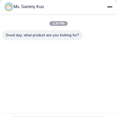
Μηχανή αρωματικού αέρα που ελέγχεται από εφαρμογή με
Ms. Sammy Kuo
κάλυψη 500CBM και ανθεκτικό μεταλλικό κέλυφος για
εμπορική χρήση
WIFI 4G APP Control 150ml χωρητικότητα Αθόρυβη
1:26 PM
λειτουργία Αρωματική μηχανή αέρα για εμπορική και
ξενοδοχειακή χρήση
Good day, what product are you looking for?
Λαϊκή κατηγορία
Όλα
Μηχανή Αέρα 
Μηχανή 
Μυρωδιάς
Διασκορπιστών 
Μυρωδιάς
Διασκορπιστής 
Hotel Collection 
Αρώματος Αέρα
Fragrance Oil
Διασκορπιστές 
Διασκορπιστές 
Ουσιαστικού 
Aromatherapy
Πετρελαίου
Άνυδρος 
Διασκορπιστής 
Διασκορπιστής 
Αέρα Αυτοκινήτων