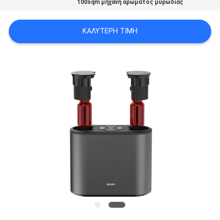
100sqm μηχανή αρώματος μυρωδιάς
SITEMAP
ΚΑΛΎΤΕΡΗ ΤΙΜΉ
PRIVACY
POLICY