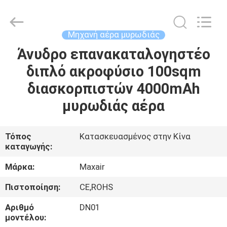
Shenzhen
Maxwin
Industrial
Co.,
Ltd..
Μηχανή αέρα μυρωδιάς
All
Rights
Reserved.
Άνυδρο επανακαταλογηστέο
ΣΠΊΤΙ
διπλό ακροφύσιο 100sqm
ΠΡΟΪΌΝΤΑ
διασκορπιστών 4000mAh
μυρωδιάς αέρα
ΠΕΡΊΠΟΥ
ΕΜΕΊΣ
Τόπος
Κατασκευασμένος στην Κίνα
καταγωγής:
ΓΎΡΟΣ
Μάρκα:
Maxair
ΕΡΓΟΣΤΑΣΊΩΝ
Πιστοποίηση:
CE,ROHS
Αριθμό
DN01
ΠΟΙΟΤΙΚΌΣ
μοντέλου: