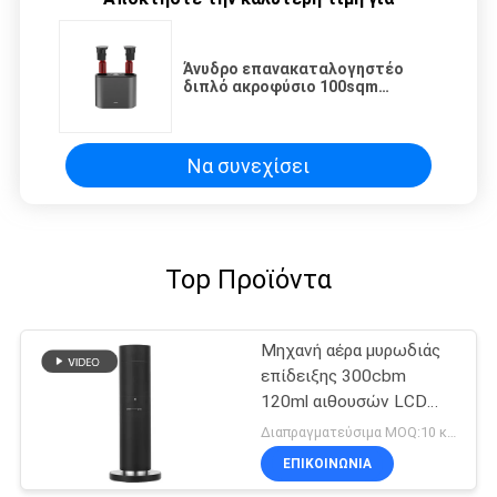
Άνυδρο επανακαταλογηστέο
διπλό ακροφύσιο 100sqm
διασκορπιστών 4000mAh
μυρωδιάς αέρα
Να συνεχίσει
Top Προϊόντα
Μηχανή αέρα μυρωδιάς
επίδειξης 300cbm
120ml αιθουσών LCD
φιλοξενουμένων
Διαπραγματεύσιμα MOQ:10 κομμάτια
ΕΠΙΚΟΙΝΩΝΊΑ