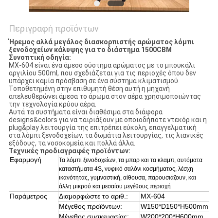
Περιγραφή προϊόντων
Ήρεμος αλλά μεγάλος διασκορπιστής αρώματος λόμπι
ξενοδοχείων κάλυψης για το διάστημα 1500CBM
Συνοπτική οδηγία:
MX-604 είναι ένα άμεσο σύστημα αρώματος με το μπουκάλι
αργιλίου 500ml, που σχεδιάζεται για τις περιοχές όπου δεν
υπάρχει καμία πρόσβαση σε ένα σύστημα κλιματισμού.
Τοποθετημένη στην επιθυμητή θέση αυτή η μηχανή
απελευθερώνει άμεσα το άρωμα στον αέρα χρησιμοποιώντας
την τεχνολογία κρύου αέρα.
Αυτά τα συστήματα είναι διαθέσιμα στα διάφορα
designs&colors για να ταιριάξουν με οποιοδήποτε ντεκόρ και η
plug&play λειτουργία της επιτρέπει εύκολη, επαγγελματική
στα λόμπι ξενοδοχείων, τα δωμάτια λειτουργίας, τις λιανικές
εξόδους, τα νοσοκομεία και πολλά άλλα.
Τεχνικές προδιαγραφές προϊόντων:
Εφαρμογή
Τα λόμπι ξενοδοχείων, τα μπαρ και τα κλαμπ, αυτόματα
καταστήματα 4S, νυφικό σαλόνι κοσμήματος, λέσχη
ικανότητας, γυμναστική, αίθουσα, παρουσιάζουν, και
άλλη μικρού και μεσαίου μεγέθους περιοχή
Παράμετρος
Διαμορφώστε το αριθ.:
MX-604
Μέγεθος προϊόντων:
W150*D150*H500mm
Μέγεθος συσκευασίας:
W200*200*H600mm