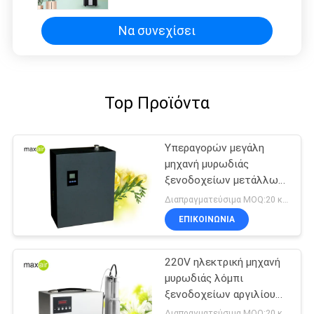
Να συνεχίσει
Top Προϊόντα
Υπεραγορών μεγάλη
μηχανή μυρωδιάς
ξενοδοχείων μετάλλων
HVAC δύναμης 1000ml
Διαπραγματεύσιμα MOQ:20 κομμάτια
μαύρη
ΕΠΙΚΟΙΝΩΝΊΑ
220V ηλεκτρική μηχανή
μυρωδιάς λόμπι
ξενοδοχείων αργιλίου
νανοτεχνολογίας
Διαπραγματεύσιμα MOQ:20 κομμάτια