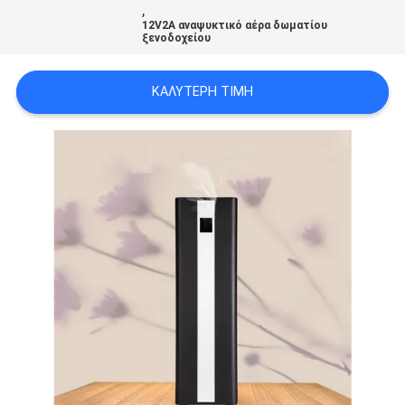
,
12V2A αναψυκτικό αέρα δωματίου
ξενοδοχείου
SITEMAP
ΚΑΛΎΤΕΡΗ ΤΙΜΉ
PRIVACY
POLICY