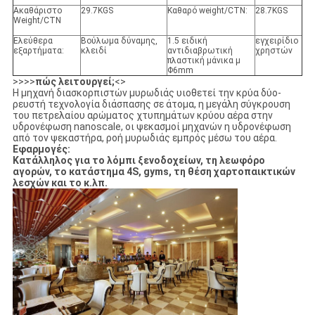
Ακαθάριστο
29.7KGS
Καθαρό weight/CTN:
28.7KGS
Weight/CTN
Ελεύθερα
Βούλωμα δύναμης,
1.5 ειδική
εγχειρίδιο
εξαρτήματα:
κλειδί
αντιδιαβρωτική
χρηστών
πλαστική μάνικα μ
Φ6mm
>>>>
πώς λειτουργεί;
<>
Η μηχανή διασκορπιστών μυρωδιάς υιοθετεί την κρύα δύο-
ρευστή τεχνολογία διάσπασης σε άτομα, η μεγάλη σύγκρουση
του πετρελαίου αρώματος χτυπημάτων κρύου αέρα στην
υδρονέφωση nanoscale, οι ψεκασμοί μηχανών η υδρονέφωση
από τον ψεκαστήρα, ροή μυρωδιάς εμπρός μέσω του αέρα.
Εφαρμογές:
Κατάλληλος για το λόμπι ξενοδοχείων, τη λεωφόρο
αγορών, το κατάστημα 4S, gyms, τη θέση χαρτοπαικτικών
λεσχών και το κ.λπ.