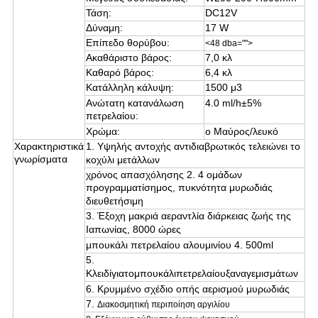
Τάση:
DC12V
Δύναμη:
17 W
Επίπεδο θορύβου:
<48 dba="">
Ακαθάριστο βάρος:
7,0 κλ
Καθαρό βάρος:
6,4 κλ
Κατάλληλη κάλυψη:
1500 μ3
Ανώτατη κατανάλωση
4.0 ml/h±5%
πετρελαίου:
Χρώμα:
ο Μαύρος/λευκό
Χαρακτηριστικά
1.
Υψηλής αντοχής αντιδιαβρωτικός τελειώνει το
γνωρίσματα
κοχύλι μετάλλων
χρόνος απασχόλησης
2.
4 ομάδων
προγραμματίσημος, πυκνότητα μυρωδιάς
διευθετήσιμη
3. Έξοχη μακριά αεραντλία διάρκειας ζωής της
Ιαπωνίας, 8000 ώρες
μπουκάλι πετρελαίου αλουμινίου 4. 500ml
5.
Κλειδίγιατομπουκάλιπετρελαίουξαναγεμισμάτων
6. Κρυμμένο σχέδιο οπής αερισμού μυρωδιάς
7.
Διακοσμητική περιποίηση αργιλίου