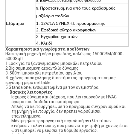
8. Εξόγκωμα ρύθμισης όγκου ψεκασμού
Προστατευόμενα από τους κραδασμούς
9.
μαξιλάρια ποδιών
Εξάρτημα
1. 12V/1A
ΣΥΝΕΧΗΣ προσαρμοστής
2. Εφεδρικό φίλτρο ακροφυσίων
3.
Εγχειρίδιο χρηστών
4.
Κλειδί
Χαρακτηριστικά γνωρίσματα προϊόντων:
Ηλεκτρική μηχανή αέρα μυρωδιάς, καλύψεις 1500CBM/4000-
5000Sqft
1.Lock για το ξαναγεμισμένο μπουκάλι πετρελαίου
2.Big συμπιεσμένη αεραντλία δύναμης
3. 500ml μπουκάλι πετρελαίου αργιλίου
4. χρόνος απασχόλησης διαστήματος προγραμματίσημος,
εργάσιμη μέρα settable
5.Standalone, ενσωματωμένα με τον ανεμιστήρα
Βασικές λειτουργίες:
Ισχυρές δύναμη και διάχυση, που λειτουργούν με HVAC,
άρωμα που διαδίδεται ομοιόμορφα
Απλές να λειτουργήσει, με το πρόγραμμα συγχρονισμού και
τη μνήμη η λειτουργία, δεν πρέπει να ρυθμίσει
επανειλημμένα.
Μόνιμη ηλεκτρομαγνητική περιοδική αντλία τύπων
κινήσεων ταλάντωσης, που μειώνει την τριβή μηχανών, έτσι
ώστε μπορεί να μειώσει το θόρυβο εργασίας.