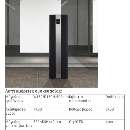
Λεπτομέρειες συσκευασίας:
Μέγεθος
W150*D150*H500mm
Κιβώτιο
Ουδέτερος
προϊόντων:
συσκευασίας
Ακαθάριστο
7KGS
Καθαρό βάρος
6KGS
βάρος
Μέγεθος
680*420*440mm
Qty/CTN:
4pcs
χαρτοκιβωτίων: