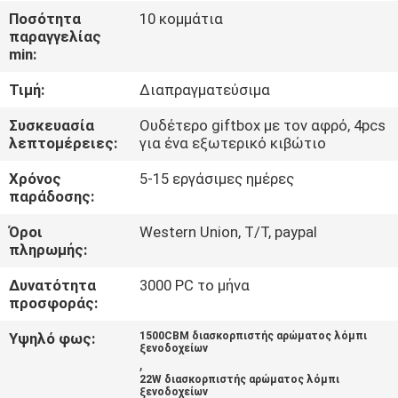
ΈΛΕΓΧΟΣ
Ποσότητα
10 κομμάτια
παραγγελίας
min:
ΜΑΣ
Τιμή:
Διαπραγματεύσιμα
ΕΛΆΤΕ
ΣΕ
Συσκευασία
Ουδέτερο giftbox με τον αφρό, 4pcs
λεπτομέρειες:
για ένα εξωτερικό κιβώτιο
ΕΠΑΦΉ
Χρόνος
5-15 εργάσιμες ημέρες
ΜΕ
παράδοσης:
Όροι
Western Union, T/T, paypal
ΖΗΤΉΣΤΕ
πληρωμής:
ΈΝΑ
Δυνατότητα
3000 PC το μήνα
ΑΠΌΣΠΑΣΜΑ
προσφοράς:
Υψηλό φως:
1500CBM διασκορπιστής αρώματος λόμπι
ξενοδοχείων
SHOPPING
,
22W διασκορπιστής αρώματος λόμπι
ONLINE
ξενοδοχείων