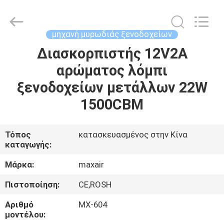
Shenzhen
Maxwin
Industrial
Co.,
Ltd..
μηχανή μυρωδιάς ξενοδοχείων
All
Rights
Reserved.
Διασκορπιστής 12V2A
ΣΠΊΤΙ
αρώματος λόμπι
ΠΡΟΪΌΝΤΑ
ξενοδοχείων μετάλλων 22W
1500CBM
ΠΕΡΊΠΟΥ
ΕΜΕΊΣ
Τόπος
κατασκευασμένος στην Κίνα
καταγωγής:
ΓΎΡΟΣ
Μάρκα:
maxair
ΕΡΓΟΣΤΑΣΊΩΝ
Πιστοποίηση:
CE,ROSH
Αριθμό
MX-604
ΠΟΙΟΤΙΚΌΣ
μοντέλου: