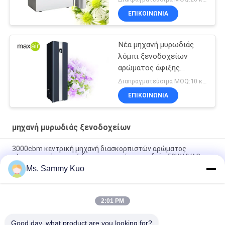
1000m2 ασημένια
ΕΠΙΚΟΙΝΩΝΊΑ
Νέα μηχανή μυρωδιάς
λόμπι ξενοδοχείων
αρώματος άφιξης
ιδιωτική πρότυπη 500ml
Διαπραγματεύσιμα MOQ:10 κομμάτια
μαύρη ισχυρή
ΕΠΙΚΟΙΝΩΝΊΑ
μηχανή μυρωδιάς ξενοδοχείων
3000cbm κεντρική μηχανή διασκορπιστών αρώματος
κλιματισμού, μηχανή διασκορπιστών μυρωδιάς 50W HVAC
Ms. Sammy Kuo
Αργίλιο μηχανών μυρωδιάς ξενοδοχείων αγωγών 50W 4000ml
5000m3 HVAC
2:01 PM
Μηχανή μυρωδιάς ξενοδοχείων κρύας διάχυσης 4000ml
5000m3
Good day, what product are you looking for?