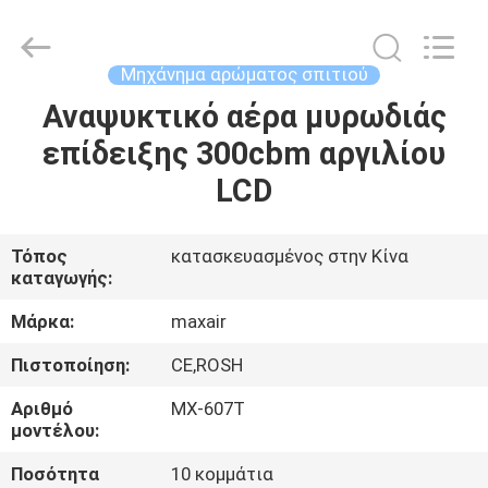
Shenzhen
Maxwin
Industrial
Co.,
Ltd..
Μηχάνημα αρώματος σπιτιού
All
Rights
Reserved.
Αναψυκτικό αέρα μυρωδιάς
ΣΠΊΤΙ
επίδειξης 300cbm αργιλίου
ΠΡΟΪΌΝΤΑ
LCD
ΠΕΡΊΠΟΥ
Τόπος
κατασκευασμένος στην Κίνα
καταγωγής:
ΕΜΕΊΣ
Μάρκα:
maxair
ΓΎΡΟΣ
Πιστοποίηση:
CE,ROSH
ΕΡΓΟΣΤΑΣΊΩΝ
Αριθμό
MX-607T
μοντέλου:
ΠΟΙΟΤΙΚΌΣ
Ποσότητα
10 κομμάτια