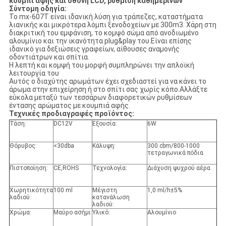
κουμπί αφής και οθόνη LCD, ρύθμιση καθημερινών
Σύντομη οδηγία:
Το mx-607T είναι ιδανική λύση για τράπεζες, καταστήματα
λιανικής και μικρότερα λόμπι ξενοδοχείων με 300m3. Χάρη στη
διακριτική του εμφάνιση, το κομψό σώμα από ανοδιωμένο
αλουμίνιο και την ικανότητα plug&play του.Είναι επίσης
ιδανικό για δεξιώσεις γραφείων, αίθουσες αναμονής
οδοντιάτρων και σπίτια.
Η λεπτή και κομψή του μορφή συμπληρώνει την απλοϊκή
λειτουργία του
Αυτός ο διαχύτης αρωμάτων έχει σχεδιαστεί για να κάνει το
άρωμα στην επιχείρηση ή στο σπίτι σας χωρίς κόπο.Αλλάξτε
εύκολα μεταξύ των τεσσάρων διαφορετικών ρυθμίσεων
έντασης αρώματος με κουμπιά αφής.
Τεχνικές προδιαγραφές προϊόντος:
Τάση:
DC12V
Εξουσία:
6W
Θόρυβος:
<30dba
Κάλυψη:
300 cbm/800-1000
τετραγωνικά πόδια
Πιστοποίηση:
CE,ROHS
Τεχνολογία:
Διάχυση ψυχρού αέρα
Χωρητικότητα
100 ml
Μέγιστη
1,0 ml/h±5%
λαδιού:
κατανάλωση
λαδιού:
Χρώμα:
Μαύρο ασήμι
Υλικό:
Αλουμίνιο