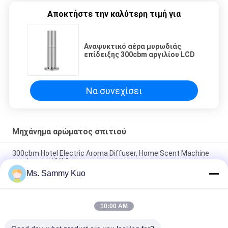
Αποκτήστε την καλύτερη τιμή για
Αναψυκτικό αέρα μυρωδιάς
επίδειξης 300cbm αργιλίου LCD
Να συνεχίσει
Μηχάνημα αρώματος σπιτιού
300cbm Hotel Electric Aroma Diffuser, Home Scent Machine
με σύστημα HVAC
Ms. Sammy Kuo
Cold Air Diffusion 500ml Oil Bottle Αυτόματο αποσμητικό
δωματίου / HVAC Scent Diffuser
10:00 AM
Μηχανή οικιακής μυρωδιάς χωρίς νερό Aromatherapy
Essential Oil Nebulizing Diffuser 2000mAh