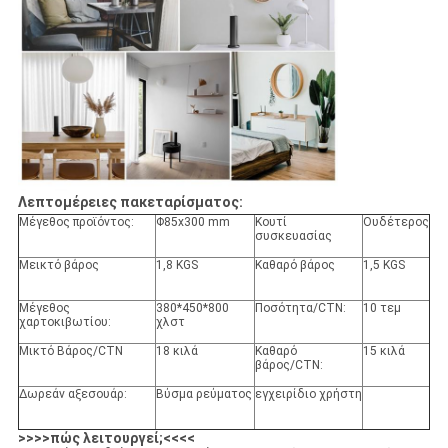
Λεπτομέρειες πακεταρίσματος:
Μέγεθος προϊόντος:
Φ85x300 mm
Κουτί
Ουδέτερος
συσκευασίας
Μεικτό βάρος
1,8 KGS
Καθαρό βάρος
1,5 KGS
Μέγεθος
380*450*800
Ποσότητα/CTN:
10 τεμ
χαρτοκιβωτίου:
χλστ
Μικτό Βάρος/CTN
18 κιλά
Καθαρό
15 κιλά
βάρος/CTN:
Δωρεάν αξεσουάρ:
Βύσμα ρεύματος
εγχειρίδιο χρήστη
>>>>πώς λειτουργεί;<<<<