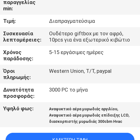
παραγγελίας
ΈΛΕΓΧΟΣ
min:
Τιμή:
Διαπραγματεύσιμα
ΜΑΣ
ΕΛΆΤΕ
Συσκευασία
Ουδέτερο giftbox με τον αφρό,
λεπτομέρειες:
10pcs για ένα εξωτερικό κιβώτιο
ΣΕ
Χρόνος
5-15 εργάσιμες ημέρες
ΕΠΑΦΉ
παράδοσης:
ΜΕ
Όροι
Western Union, T/T, paypal
πληρωμής:
ΖΗΤΉΣΤΕ
Δυνατότητα
3000 PC το μήνα
ΈΝΑ
προσφοράς:
ΑΠΌΣΠΑΣΜΑ
Υψηλό φως:
,
Αναψυκτικό αέρα μυρωδιάς αργιλίου
,
Αναψυκτικό αέρα μυρωδιάς επίδειξης LCD
διασκορπιστής μυρωδιάς 300cbm Hvac
SHOPPING
ONLINE