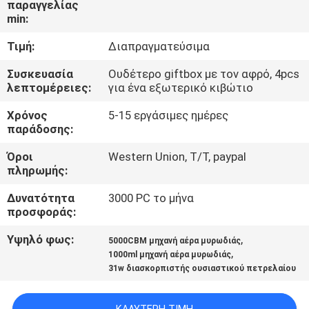
παραγγελίας
ΈΛΕΓΧΟΣ
min:
Τιμή:
Διαπραγματεύσιμα
ΜΑΣ
ΕΛΆΤΕ
Συσκευασία
Ουδέτερο giftbox με τον αφρό, 4pcs
λεπτομέρειες:
για ένα εξωτερικό κιβώτιο
ΣΕ
Χρόνος
5-15 εργάσιμες ημέρες
ΕΠΑΦΉ
παράδοσης:
ΜΕ
Όροι
Western Union, T/T, paypal
πληρωμής:
ΖΗΤΉΣΤΕ
Δυνατότητα
3000 PC το μήνα
ΈΝΑ
προσφοράς:
ΑΠΌΣΠΑΣΜΑ
Υψηλό φως:
,
5000CBM μηχανή αέρα μυρωδιάς
,
1000ml μηχανή αέρα μυρωδιάς
31w διασκορπιστής ουσιαστικού πετρελαίου
SHOPPING
ONLINE