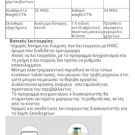
χαρτοκιβωτίων:
Ακαθάριστο
35.9KGS
Καθαρό
34.9KGS
Weight/CTN
weight/CTN:
Ελεύθερα
Βούλωμα δύναμης,
1.5 ειδική
Πρόσθετο
εξαρτήματα:
κλειδί
αντιδιαβρωτική
ακροφύσιο,
πλαστική μάνικα μ
εγχειρίδιο
Φ16mm
χρηστών
Βασικές λειτουργίες:
Ισχυρές δύναμη και διάχυση, που λειτουργούν με HVAC,
άρωμα που διαδίδεται ομοιόμορφα
Απλές να λειτουργήσει, με το πρόγραμμα συγχρονισμού και
τη μνήμη η λειτουργία, δεν πρέπει να ρυθμίσει
επανειλημμένα.
Μόνιμη ηλεκτρομαγνητική περιοδική αντλία τύπων
κινήσεων ταλάντωσης, που μειώνει την τριβή μηχανών, έτσι
ώστε μπορεί να μειώσει το θόρυβο εργασίας.
Διαλείπουσα εργασία, ενέργεια - αποταμίευση και
προστασία του περιβάλλοντος.
Το πρόγραμμα συγχρονισμού, ο διασκορπιστής θα
σταματήσει αυτόματα χορηγώντας τη ρύθμισή σας, εκτός
από το κόστος
Ήρεμος και αποδοτικός λειτουργώντας διασκορπιστής για
το λόμπι ξενοδοχείων