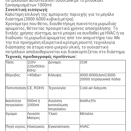
πετρελαίων automization 5000CBM με το μπουκάλι
ξαναγεμισμάτων 1000ml
Συνοπτική εισαγωγή:
Καλύτερη επιλογή της εμπορικής περιοχής για το μεγάλο
διάστημα (3000-6000 κυβικά μέτρα).
Χρονόμετρο που θέτει, διευθετήσιμη πυκνότητα μυρωδιάς
αρώματος, θέτοντας προαιρετικά χρόνος απασχόλησης. Το
διπλής χρήσης σύστημα, αυτό μπορεί να συνδεθεί με HVAC ή να
διαδώσει τη μυρωδιά αρώματος από τον ανεμιστήρα του. Με
την πιό προηγμένη εξαιρετικά κρίσιμη ρευστή τεχνολογία
διάσπασης σε άτομα νανο-μικρού υλική, το ουσιαστικό
πετρέλαιο απελευθερώνεται και διασκορπίζεται στο διάστημα.
Τεχνικές προδιαγραφές προϊόντων:
Τάση:
110V-
Δύναμη:
31W
220v/50Hz-
60Hz
Θόρυβος:
<40dba>
Κάλυψη:
4000-6000cbm/13000-
20000 τετραγωνικά πόδια
Πιστοποίηση:
CE, ROHS
Τεχνολογία:
Cold-air διάχυση
Ικανότητα
500ml ή
Ανώτατη
6ml/h±5%
πετρελαίου:
1000ml
κατανάλωση
πετρελαίου:
Χρώμα:
Λευκό/ο
Υλικό:
Μέταλλο
Μαύρος
Πηγή ισχύος:
Ηλεκτρικός
Εγκατάσταση:
HVAC