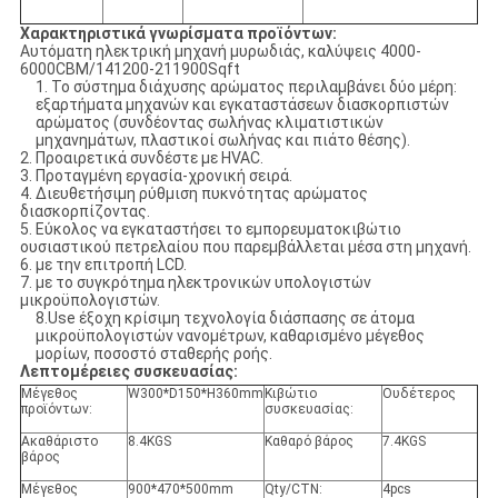
Χαρακτηριστικά γνωρίσματα προϊόντων:
Αυτόματη ηλεκτρική μηχανή μυρωδιάς, καλύψεις 4000-
6000CBM/141200-211900Sqft
1. Το σύστημα διάχυσης αρώματος περιλαμβάνει δύο μέρη:
εξαρτήματα μηχανών και εγκαταστάσεων διασκορπιστών
αρώματος (συνδέοντας σωλήνας κλιματιστικών
μηχανημάτων, πλαστικοί σωλήνας και πιάτο θέσης).
2. Προαιρετικά συνδέστε με HVAC.
3. Προταγμένη εργασία-χρονική σειρά.
4. Διευθετήσιμη ρύθμιση πυκνότητας αρώματος
διασκορπίζοντας.
5. Εύκολος να εγκαταστήσει το εμπορευματοκιβώτιο
ουσιαστικού πετρελαίου που παρεμβάλλεται μέσα στη μηχανή.
6. με την επιτροπή LCD.
7. με το συγκρότημα ηλεκτρονικών υπολογιστών
μικροϋπολογιστών.
8.Use έξοχη κρίσιμη τεχνολογία διάσπασης σε άτομα
μικροϋπολογιστών νανομέτρων, καθαρισμένο μέγεθος
μορίων, ποσοστό σταθερής ροής.
Λεπτομέρειες συσκευασίας:
Μέγεθος
W300*D150*H360mm
Κιβώτιο
Ουδέτερος
προϊόντων:
συσκευασίας:
Ακαθάριστο
8.4KGS
Καθαρό βάρος
7.4KGS
βάρος
Μέγεθος
900*470*500mm
Qty/CTN:
4pcs