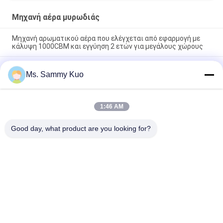
Μηχανή αέρα μυρωδιάς
Μηχανή αρωματικού αέρα που ελέγχεται από εφαρμογή με
κάλυψη 1000CBM και εγγύηση 2 ετών για μεγάλους χώρους
Μηχανή αρωματικού αέρα που ελέγχεται από εφαρμογή με
Ms. Sammy Kuo
κάλυψη 500CBM και ανθεκτικό μεταλλικό κέλυφος για
εμπορική χρήση
WIFI 4G APP Control 150ml χωρητικότητα Αθόρυβη
1:46 AM
λειτουργία Αρωματική μηχανή αέρα για εμπορική και
ξενοδοχειακή χρήση
Good day, what product are you looking for?
Λαϊκή κατηγορία
Όλα
Μηχανή Αέρα 
Μηχανή 
Μυρωδιάς
Διασκορπιστών 
Μυρωδιάς
Διασκορπιστής 
Hotel Collection 
Αρώματος Αέρα
Fragrance Oil