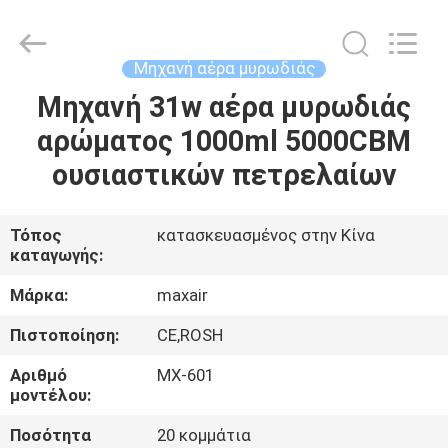
Shenzhen
Maxwin
Industrial
Co.,
Ltd..
Μηχανή αέρα μυρωδιάς
All
Rights
Reserved.
Μηχανή 31w αέρα μυρωδιάς
ΣΠΊΤΙ
αρώματος 1000ml 5000CBM
ΠΡΟΪΌΝΤΑ
ουσιαστικών πετρελαίων
ΠΕΡΊΠΟΥ
Τόπος
κατασκευασμένος στην Κίνα
καταγωγής:
ΕΜΕΊΣ
Μάρκα:
maxair
ΓΎΡΟΣ
Πιστοποίηση:
CE,ROSH
ΕΡΓΟΣΤΑΣΊΩΝ
Αριθμό
MX-601
μοντέλου:
ΠΟΙΟΤΙΚΌΣ
Ποσότητα
20 κομμάτια