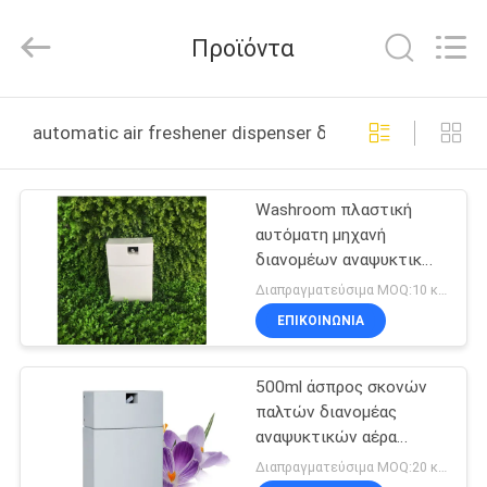
Shenzhen
Maxwin
Industrial
Προϊόντα
Co.,
Ltd..
All
Rights
Reserved.
ΣΠΊΤΙ
automatic air freshener dispenser διαδικτυακή κατασ
ΠΡΟΪΌΝΤΑ
Washroom πλαστική
αυτόματη μηχανή
ΠΕΡΊΠΟΥ
διανομέων αναψυκτικών
ΕΜΕΊΣ
αέρα με τον ανεμιστήρα
Διαπραγματεύσιμα MOQ:10 κομμάτια
χρονομέτρων και
ΕΠΙΚΟΙΝΩΝΊΑ
εσωτερικών
ΓΎΡΟΣ
500ml άσπρος σκονών
ΕΡΓΟΣΤΑΣΊΩΝ
παλτών διανομέας
αναψυκτικών αέρα
ΠΟΙΟΤΙΚΌΣ
μετάλλων αυτόματος
Διαπραγματεύσιμα MOQ:20 κομμάτια