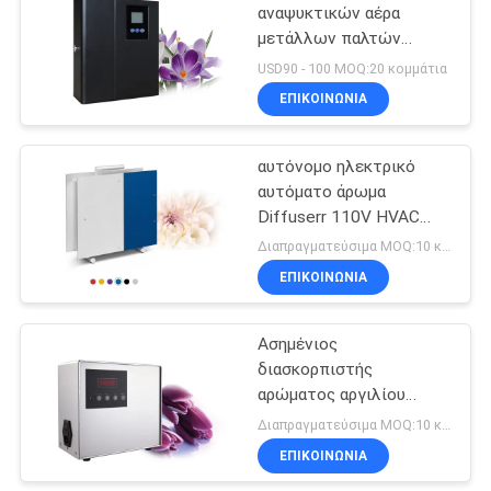
αναψυκτικών αέρα
μετάλλων παλτών
σκονών για τη μικρή
USD90 - 100 MOQ:20 κομμάτια
περιοχή
ΕΠΙΚΟΙΝΩΝΊΑ
αυτόνομο ηλεκτρικό
αυτόματο άρωμα
Diffuserr 110V HVAC
1000m2 για το λόμπι
Διαπραγματεύσιμα MOQ:10 κομμάτια
ξενοδοχείων
ΕΠΙΚΟΙΝΩΝΊΑ
Ασημένιος
διασκορπιστής
αρώματος αργιλίου
HVAC αυτόματος με
Διαπραγματεύσιμα MOQ:10 κομμάτια
nebulizer ανοξείδωτου
ΕΠΙΚΟΙΝΩΝΊΑ