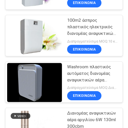
κατασκευή-στον
ΈΛΕΓΧΟΣ
ΕΠΙΚΟΙΝΩΝΊΑ
ανεμιστήρα και άρωμα
που ξαναγεμίζεται
100m2 άσπρος
ΜΑΣ
πλαστικός ηλεκτρικός
ΕΛΆΤΕ
διανομέας αναψυκτικών
ΣΕ
αέρα δωματίων με τη
Διαπραγματεύσιμα MOQ:10 κομμάτια
ρύθμιση εργάσιμης μέρας
ΕΠΑΦΉ
ΕΠΙΚΟΙΝΩΝΊΑ
ΜΕ
Washroom πλαστικός
αυτόματος διανομέας
ΖΗΤΉΣΤΕ
αναψυκτικών αέρα
μπαταριών με το
ΈΝΑ
Διαπραγματεύσιμα MOQ:Διαπραγματεύσιμος
χρονόμετρο
ΕΠΙΚΟΙΝΩΝΊΑ
ΑΠΌΣΠΑΣΜΑ
Διανομέας αναψυκτικών
SHOPPING
αέρα αργιλίου 6W 130ml
ONLINE
300cbm