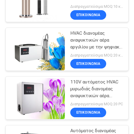
Διαπραγματεύσιμα MOQ:10 κομμάτια
ΕΠΙΚΟΙΝΩΝΊΑ
SITEMAP
HVAC διανομέας
PRIVACY
αναψυκτικών αέρα
POLICY
αργιλίου με την ψηφιακή
επίδειξη και το χρόνο
Διαπραγματεύσιμα MOQ:20 κομμάτια
προγραμματίσημο
ΕΠΙΚΟΙΝΩΝΊΑ
3000CBM
110V αυτόματος HVAC
μυρωδιάς διανομέας
αναψυκτικών αέρα
συστημάτων 300m2
Διαπραγματεύσιμα MOQ:20 PC
ηλεκτρικός
ΕΠΙΚΟΙΝΩΝΊΑ
Αυτόματος διανομέας